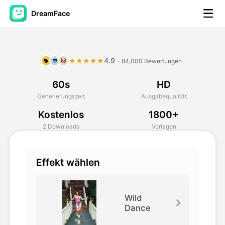
DreamFace
KI-Tools
4.9
★★★★★
·
84,000 Bewertungen
🐕
🧑
🐱
Avatar-Video
▼
60s
HD
KI-Video
▼
Generierungszeit
Ausgabequalität
Kostenlos
1800+
KI-Fotos
▼
2 Downloads
Vorlagen
Weitere Instrumente
▼
Effekt wählen
Alle Tools anzeigen
Wild
Dance
Vorlagen