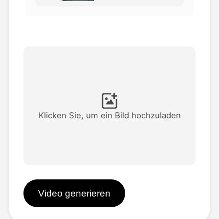
Avatar-Video
▼
KI-Video
▼
KI-Fotos
▼
Weitere Instrumente
▼
Klicken Sie, um ein Bild hochzuladen
Alle Vorlagen anzeigen
Galerie
Video generieren
Blog