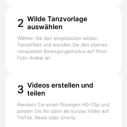
Wilde Tanzvorlage
2
auswählen
Wählen Sie den eingebauten wilden
Tanzeffekt und wenden Sie den ebenso
verspielten Bewegungsmodus auf Ihren
Foto-Avatar an.
Videos erstellen und
3
teilen
Rendern Sie einen flüssigen HD-Clip und
posten Sie ihn dann als kurzes Video auf
TikTok, Reels oder Shorts.