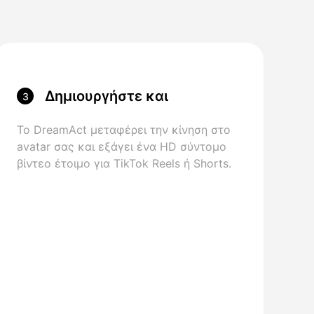
Δημιουργήστε και
3
μοιραστείτε το κλιπ
Το DreamAct μεταφέρει την κίνηση στο
avatar σας και εξάγει ένα HD σύντομο
βίντεο έτοιμο για TikTok Reels ή Shorts.