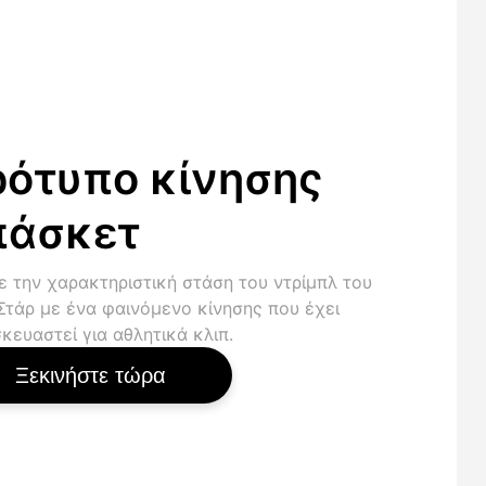
ότυπο κίνησης
πάσκετ
ε την χαρακτηριστική στάση του ντρίμπλ του
Στάρ με ένα φαινόμενο κίνησης που έχει
κευαστεί για αθλητικά κλιπ.
Ξεκινήστε τώρα