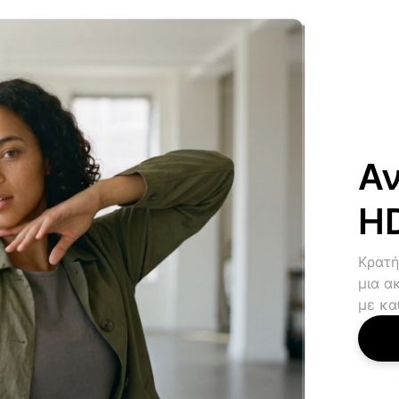
Αν
HD
Κρατή
μια α
με κα