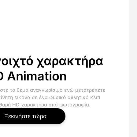
οιχτό χαρακτήρα
 Animation
στε το θέμα αναγνωρίσιμο ενώ μετατρέπετε
κίνητη εικόνα σε ένα φυσικό αθλητικό κλιπ
θαρή HD χαρακτήρα από φωτογραφία.
Ξεκινήστε τώρα