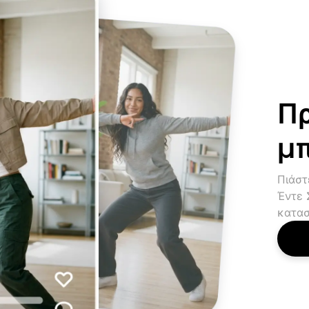
Πρ
μ
Πιάστ
Έντε 
κατασ