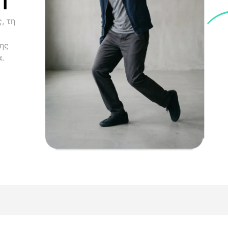
, τη
ης
.