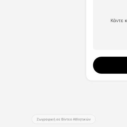
Στούντιο φωνής
Επαγγελματίας
Hot
Hot
Ανταλλαγή προσώπων
Μετάφραση βίντεο
New
Κάντε κ
Μετάφραση βίντεο
Κλώνος φωνής
New
Ήχος τεχνητής νοημοσύνης
Βίντεο βελτιωτή
Βίντεο διά βίου
Αλλαγή φωνής
New
Ζωγραφική σε Βίντεο Αθλητικών