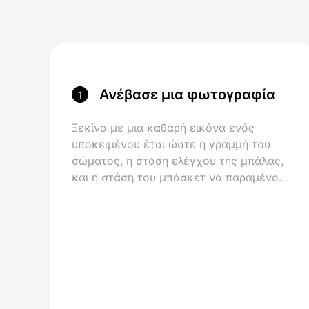
Ανέβασε μια φωτογραφία
1
Clear Player
Ξεκίνα με μια καθαρή εικόνα ενός
υποκειμένου έτσι ώστε η γραμμή του
σώματος, η στάση ελέγχου της μπάλας,
και η στάση του μπάσκετ να παραμένουν
εύκολα να κινούνται.