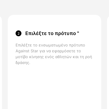
Επιλέξτε το πρότυπο "
2
Against Star "
Επιλέξτε το ενσωματωμένο πρότυπο
Against Star για να εφαρμόσετε το
μοτίβο κίνησης ενός αθλητών και τη ροή
δράσης.