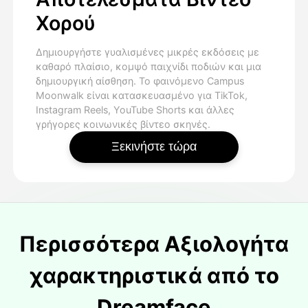
Χορού
Δημιουργήστε γυαλισμένες μικρές εκδόσεις με
καθαρό πλαίσιο, κομψό παιχνίδι ποδιών και μια
δημιουργική αίσθηση. Το φαινόμενο Campus
Moonwalk είναι κατασκευασμένο για TikTok,
Instagram Reels, YouTube Shorts και άλλες
γρήγορες κοινωνικές βίντεο σκηνές.
Ξεκινήστε τώρα
Περισσότερα Αξιολογήτα
χαρακτηριστικά από το
Dreamface