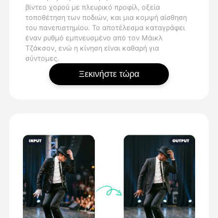
βίντεο χορού με πλευρικό προφίλ, οξεία
τοποθέτηση των ποδιών, και μια κομψή αίσθηση
του πανεπιστημίου. Το αποτέλεσμα καταγράφει
έναν ρυθμό εμπνευσμένο από τον Μάικλ
Τζάκσον, ενώ η κίνηση είναι καθαρή για
σύντομες.
Ξεκινήστε τώρα