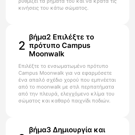
ρυθμίζει τα βήματά του και να κρατά τις
κινήσεις του κάτω σώματος.
βήμα2 Επιλέξτε το
2
πρότυπο Campus
Moonwalk
Επιλέξτε το ενσωματωμένο πρότυπο
Campus Moonwalk για να εφαρμόσετε
ένα απαλό σχέδιο χορού που εμπνέεται
από το moonwalk με στιλ περπατήματα
από την πλευρά, ελεγχόμενο κλίμα του
σώματος και καθαρό παιχνίδι ποδιών.
βήμα3 Δημιουργία και