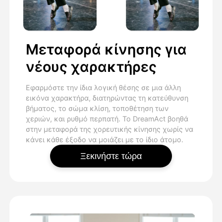
Μεταφορά κίνησης για
νέους χαρακτήρες
Εφαρμόστε την ίδια λογική θέσης σε μια άλλη
εικόνα χαρακτήρα, διατηρώντας τη κατεύθυνση
βήματος, το σώμα κλίση, τοποθέτηση των
χεριών, και ρυθμό περπατή. Το DreamAct βοηθά
στην μεταφορά της χορευτικής κίνησης χωρίς να
κάνει κάθε έξοδο να μοιάζει με το ίδιο άτομο.
Ξεκινήστε τώρα