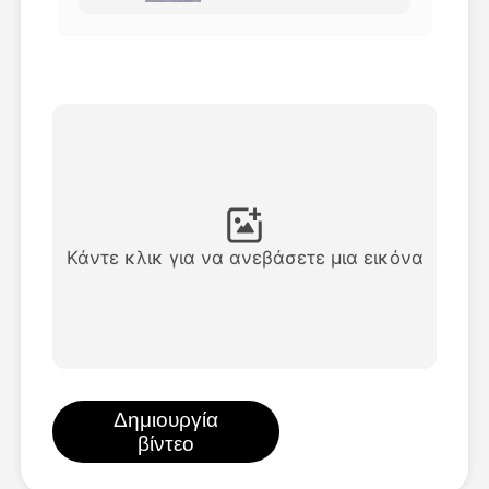
Βίντεο του Avatar
▼
Βίντεο
▼
Φωτογραφία
▼
Άλλα Μέσα
▼
Κάντε κλικ για να ανεβάσετε μια εικόνα
Δείτε όλα τα πρότυπα
Γκαλερί
Δημιουργία
βίντεο
Blog