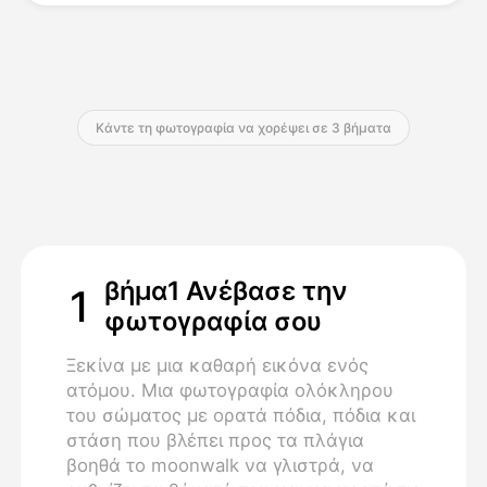
Τιμολόγιο
Κάντε τη φωτογραφία να χορέψει σε 3 βήματα
API
βήμα1 Ανέβασε την
1
φωτογραφία σου
Ξεκίνα με μια καθαρή εικόνα ενός
ατόμου. Μια φωτογραφία ολόκληρου
του σώματος με ορατά πόδια, πόδια και
στάση που βλέπει προς τα πλάγια
βοηθά το moonwalk να γλιστρά, να