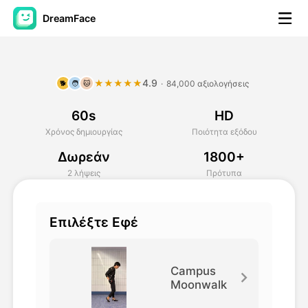
DreamFace
Εργαλεία AI
4.9
★★★★★
·
84,000 αξιολογήσεις
🐕
🧑
🐱
Βίντεο του Avatar
▼
60s
HD
Βίντεο
▼
Χρόνος δημιουργίας
Ποιότητα εξόδου
Δωρεάν
1800+
Φωτογραφία
▼
2 λήψεις
Πρότυπα
Άλλα Μέσα
▼
Επιλέξτε Εφέ
Δείτε όλα τα εργαλεία
Campus
Moonwalk
Πρότυπα