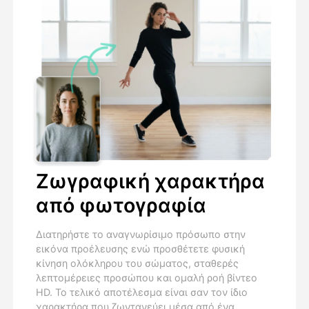
Ζωγραφική χαρακτήρα
από φωτογραφία
Διατηρήστε το αναγνωρίσιμο πρόσωπο στην
εικόνα προέλευσης ενώ προσθέτετε φυσική
κίνηση ολόκληρου του σώματος, σταθερές
λεπτομέρειες προσώπου και ομαλή ροή βίντεο
HD. Το τελικό αποτέλεσμα είναι σαν τον ίδιο
χαρακτήρα που ζωντανεύει μέσα από ένα