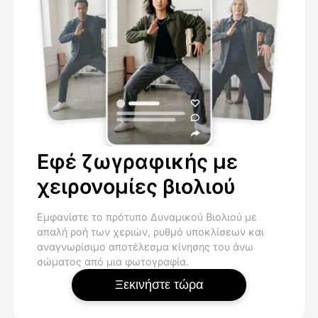
Εφέ ζωγραφικής με
χειρονομίες βιολιού
Εμφανίστε το πρότυπο Δυναμικού Βιολιού με
απαλή ροή των χεριών, ρυθμό υποκλίσεων και
αναγνωρίσιμο αποτέλεσμα κίνησης του άνω
σώματος από μια φωτογραφία.
Ξεκινήστε τώρα