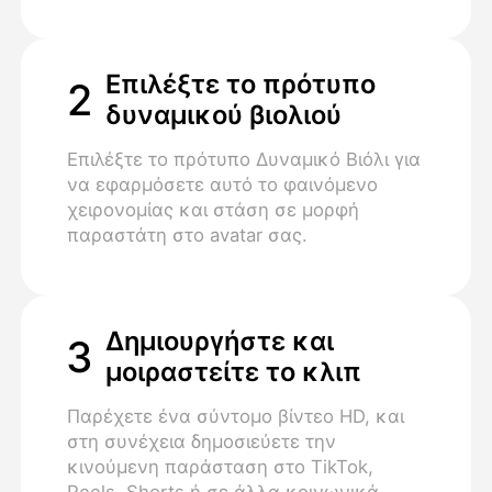
Επιλέξτε το πρότυπο
2
δυναμικού βιολιού
Επιλέξτε το πρότυπο Δυναμικό Βιόλι για
να εφαρμόσετε αυτό το φαινόμενο
χειρονομίας και στάση σε μορφή
παραστάτη στο avatar σας.
Δημιουργήστε και
3
μοιραστείτε το κλιπ
Παρέχετε ένα σύντομο βίντεο HD, και
στη συνέχεια δημοσιεύετε την
κινούμενη παράσταση στο TikTok,
Reels, Shorts ή σε άλλα κοινωνικά