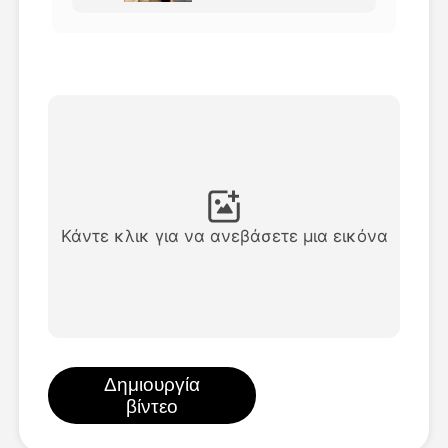
Βίντεο του Avatar
▼
Βίντεο
▼
Φωτογραφία
▼
Άλλα Μέσα
▼
Κάντε κλικ για να ανεβάσετε μια εικόνα
Δείτε όλα τα πρότυπα
Γκαλερί
Δημιουργία
βίντεο
Blog