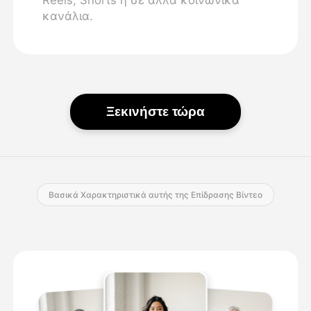
κανάλια.
Ξεκινήστε τώρα
Βασικά Χαρακτηριστικά αυτής της Επίδρασης Βίντεο