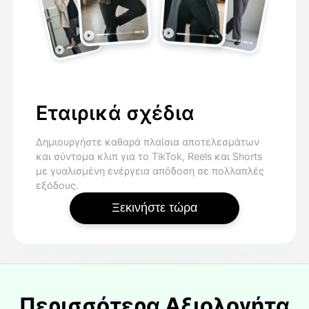
Εταιρικά σχέδια
Δημιουργήστε καθαρά πλαίσια αποτελεσμάτων
και σύντομα κλιπ για το TikTok, Reels και Shorts
με γυαλισμένη ενέργεια απόδοση σε πολλαπλές
εξόδους.
Ξεκινήστε τώρα
Περισσότερα Αξιολογήτα