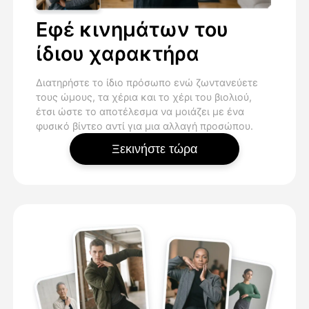
Εφέ κινημάτων του
ίδιου χαρακτήρα
Διατηρήστε το ίδιο πρόσωπο ενώ ζωντανεύετε
τους ώμους, τα χέρια και το χέρι του βιολιού,
έτσι ώστε το αποτέλεσμα να μοιάζει με ένα
φυσικό βίντεο αντί για μια αλλαγή προσώπου.
Ξεκινήστε τώρα