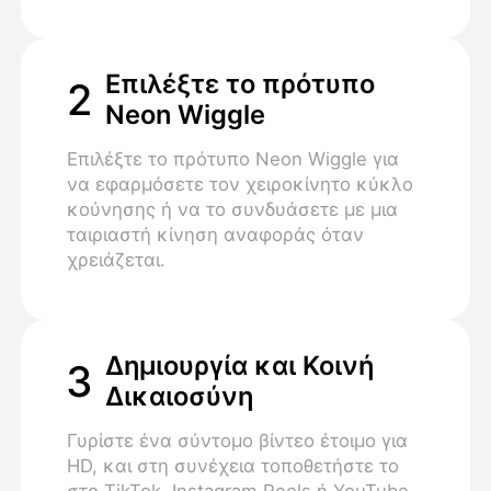
Επιλέξτε το πρότυπο
2
Neon Wiggle
Επιλέξτε το πρότυπο Neon Wiggle για
να εφαρμόσετε τον χειροκίνητο κύκλο
κούνησης ή να το συνδυάσετε με μια
ταιριαστή κίνηση αναφοράς όταν
χρειάζεται.
Δημιουργία και Κοινή
3
Δικαιοσύνη
Γυρίστε ένα σύντομο βίντεο έτοιμο για
HD, και στη συνέχεια τοποθετήστε το
στο TikTok, Instagram Reels ή YouTube