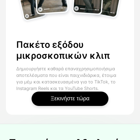
Πακέτο εξόδου
μικροσκοπικών κλιπ
Δημιουργήστε καθαρά επαναχρησιμοποιήσιμα
αποτελέσματα που είναι παιχνιδιάρικα, έτοιμα
για μέμ και κατασκευασμένα για το TikTok, το
Instagram Reels και τα YouTube Shorts.
Ξεκινήστε τώρα