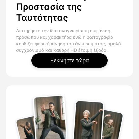
Προστασία της
Ταυτότητας
Διατηρήστε την ίδια αναγνωρίσιμη εμφάνιση
προσώπου και χαρακτήρα ενώ η φωτογραφία
κερδίζει φυσική κίνηση του άνω σώματος, ομαλό
συγχρονισμό και καθαρή HD έτοιμη έξοδο.
Ξεκινήστε τώρα