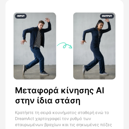
Μεταφορά κίνησης AI
στην ίδια στάση
Κρατήστε τη σειρά κουνήματος σταθερή ενώ το
DreamAct χαρτογραφεί τον ρυθμό των
σταυρωμένων βραχίων και τις σηκωμένες πόζες