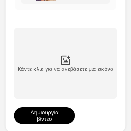
Βίντεο του Avatar
▼
Βίντεο
▼
Φωτογραφία
▼
Άλλα Μέσα
▼
Κάντε κλικ για να ανεβάσετε μια εικόνα
Δείτε όλα τα πρότυπα
Γκαλερί
Δημιουργία
βίντεο
Blog