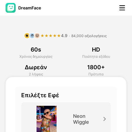
DreamFace
Εργαλεία AI
4.9
★★★★★
·
84,000 αξιολογήσεις
🐕
🧑
🐱
Βίντεο του Avatar
▼
60s
HD
Βίντεο
▼
Χρόνος δημιουργίας
Ποιότητα εξόδου
Δωρεάν
1800+
Φωτογραφία
▼
2 λήψεις
Πρότυπα
Άλλα Μέσα
▼
Επιλέξτε Εφέ
Δείτε όλα τα εργαλεία
Neon
Wiggle
Πρότυπα