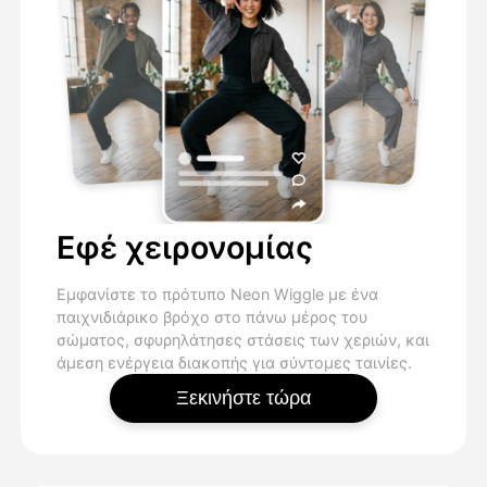
Εφέ χειρονομίας
Εμφανίστε το πρότυπο Neon Wiggle με ένα
παιχνιδιάρικο βρόχο στο πάνω μέρος του
σώματος, σφυρηλάτησες στάσεις των χεριών, και
άμεση ενέργεια διακοπής για σύντομες ταινίες.
Ξεκινήστε τώρα