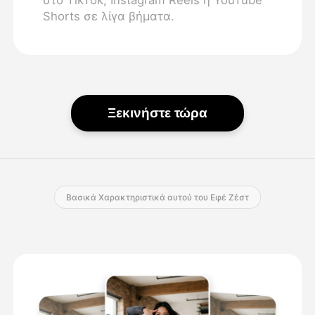
Shorts σε λίγα βήματα.
Ξεκινήστε τώρα
Βασικά Χαρακτηριστικά αυτού του Εφέ Ζέστ