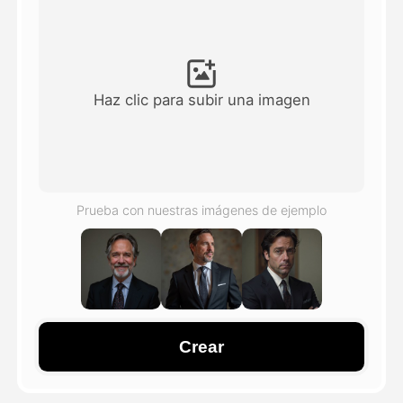
Avatar Video
▼
Video de IA
▼
Haz clic para subir una imagen
Foto AI
▼
Otras herramientas
▼
Prueba con nuestras imágenes de ejemplo
Ver todas las plantillas
Galería
Crear
Blog