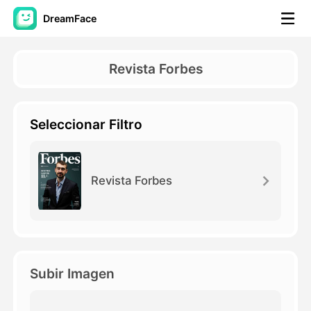
DreamFace
Herramientas de IA
Revista Forbes
Avatar Video
▼
Seleccionar Filtro
Video de IA
▼
Foto AI
▼
Revista Forbes
Otras herramientas
▼
Ver todas las herramientas
Subir Imagen
Plantillas