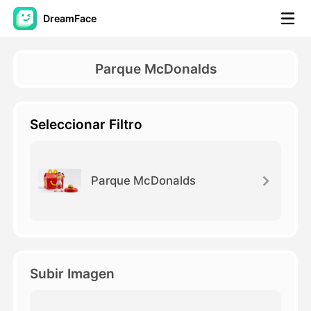
DreamFace
Herramientas de IA
Parque McDonalds
Avatar Video
▼
Seleccionar Filtro
Video de IA
▼
Foto AI
▼
Parque McDonalds
Otras herramientas
▼
Ver todas las herramientas
Subir Imagen
Plantillas