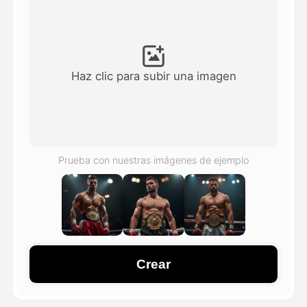
Avatar Video
▼
Video de IA
▼
Haz clic para subir una imagen
Foto AI
▼
Otras herramientas
▼
Prueba con nuestras imágenes de ejemplo
Ver todas las plantillas
Galería
Crear
Blog