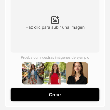
Avatar Video
▼
Video de IA
▼
Haz clic para subir una imagen
Foto AI
▼
Otras herramientas
▼
Prueba con nuestras imágenes de ejemplo
Ver todas las plantillas
Galería
Crear
Blog