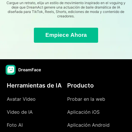
Cargue un retrato, elija un estilo de movimiento inspirado en el voguing y
deje que DreamAct genere una actuación de baile dramática de IA
diseñada para TikTok, Reels, Shorts, ediciones de moda y contenido de
creadores.
Empiece Ahora
DreamFace
Herramientas de IA
Producto
Avatar Video
Probar en la web
Video de IA
Aplicación iOS
Foto AI
Aplicación Android