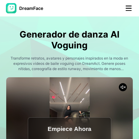
DreamFace
Herramientas de IA
Generador de danza AI
Avatar Video
▼
Voguing
Video de IA
Transforme retratos, avatares y personajes inspirados en la moda en
▼
expresivos videos de baile voguing con DreamAct. Genere poses
nítidas, coreografía de estilo runway, movimiento de manos
elegante y energía de rendimiento cinematográfico hecha para
Foto AI
▼
tendencias de redes sociales, ediciones de salón, contenido de
moda y videos de creadores de formato corto.
Otras herramientas
▼
Ver todas las herramientas
Empiece Ahora
Plantillas