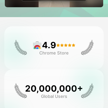
Avatar Video
▼
Video de IA
▼
Foto AI
▼
4.9
Otras herramientas
▼
Chrome Store
Ver todas las plantillas
Galería
20,000,000+
Global Users
Blog