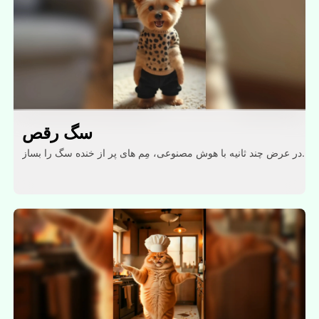
سگ رقص
در عرض چند ثانیه با هوش مصنوعی، مِم های پر از خنده سگ را بساز.