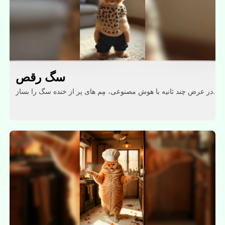
سگ رقص
در عرض چند ثانیه با هوش مصنوعی، مِم های پر از خنده سگ را بساز.