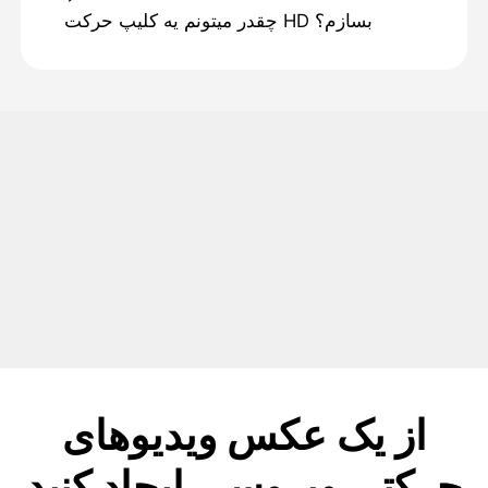
چقدر ميتونم يه کليپ حرکت HD بسازم؟
از یک عکس ویدیوهای
حرکتی ویروسی ایجاد کنید