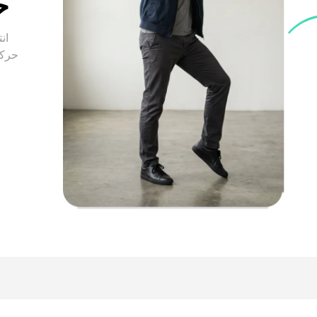
ح
ان
حرکت