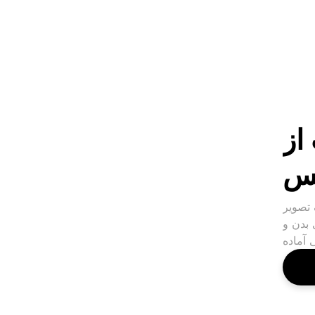
از
س
 تصویر
 بدن و