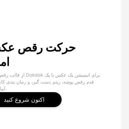
حرکت رقص عک
ام
از قالب رقص پوشه Dokdok برای انی
قدم رقص پوشه، ریتم دست گیر، و زمان بندی کام
آماده ساز.
اکنون شروع کنید