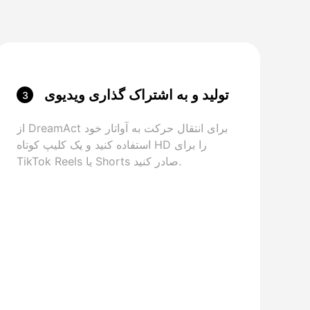
تولید و به اشتراک گذاری ویدیوی
3
اچ
از DreamAct برای انتقال حرکت به آواتار خود
استفاده کنید و یک کلیپ کوتاه HD را برای
TikTok Reels یا Shorts صادر کنید.