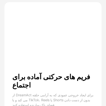
فریم های حرکتی آماده برای
اجتماع
از DreamAct برای ایجاد خروجی عمودی که به آرامی حلقه
می کند و با TikTok، Reels یا Shorts بدون از دست دادن
فضای پاک سازنده استفاده کنید.