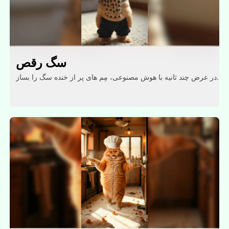
سگ رقص
در عرض چند ثانیه با هوش مصنوعی، مِم های پر از خنده سگ را بساز.