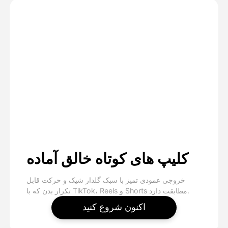
کلیپ های کوتاه خالق آماده
خروجی عمودی تمیز با سبک گلدار شیک و حرکت قابل
تکرار بدن که با TikTok، Reels و Shorts مطابقت دارد.
اکنون شروع کنید