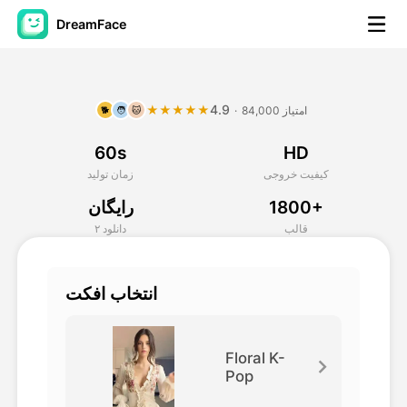
DreamFace
ابزارهای هوش مصنوعی
4.9
★★★★★
84,000 امتیاز
·
🐕
🧑
🐱
ویدیوی آواتار
▼
60s
HD
ویدیوی AI
▼
کیفیت خروجی
زمان تولید
1800+
رایگان
عکس
▼
قالب
۲ دانلود
ابزارهای دیگر
▼
انتخاب افکت
مشاهده همه ابزارها
Floral K-
Pop
الگوها