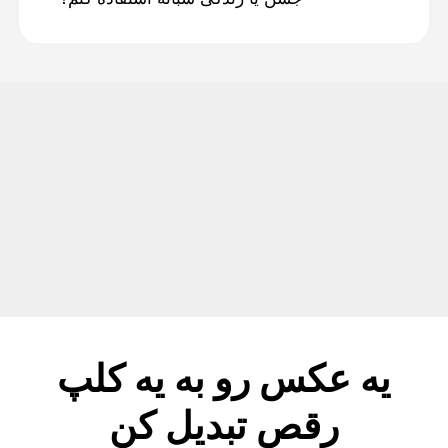
يه عکس رو به يه کلپ
رقص تبديل کن