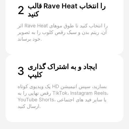
قالب Rave Heat را انتخاب
2
کنید
اثر Rave Heat را انتخاب کنید تا طوق موهای
آن، ریتم بدن و سبک رقص کلوب را به تصویر
خود برساند.
ایجاد و به اشتراک گذاری
3
کلیپ
یک ویدیوی کوتاه HD بسازید، سپس انیمیشن
رقص نهایی را به TikTok، Instagram Reels،
YouTube Shorts، یا سایر فید های اجتماعی
ارسال کنید.