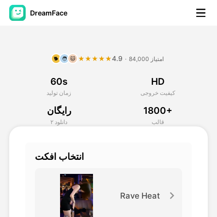
DreamFace
ابزارهای هوش مصنوعی
4.9
★★★★★
84,000 امتیاز
·
🐕
🧑
🐱
ویدیوی آواتار
▼
60s
HD
ویدیوی AI
▼
کیفیت خروجی
زمان تولید
1800+
رایگان
عکس
▼
قالب
۲ دانلود
ابزارهای دیگر
▼
انتخاب افکت
مشاهده همه ابزارها
Rave Heat
الگوها