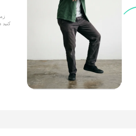
زما
کنید 