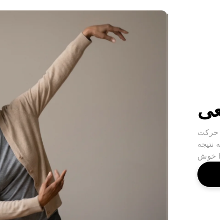
عی
 حرکت
 نتیجه