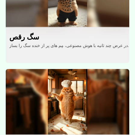
سگ رقص
در عرض چند ثانیه با هوش مصنوعی، مِم های پر از خنده سگ را بساز.