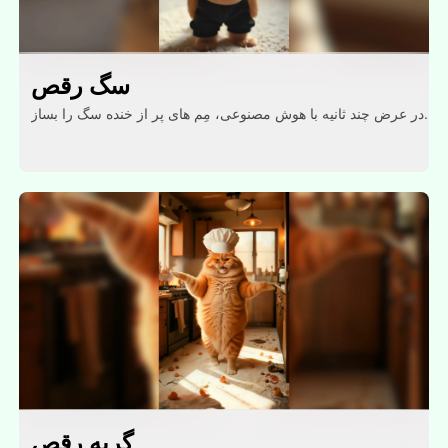
سگ رقص
در عرض چند ثانیه با هوش مصنوعی، مِم های پر از خنده سگ را بساز.
گربه رقص