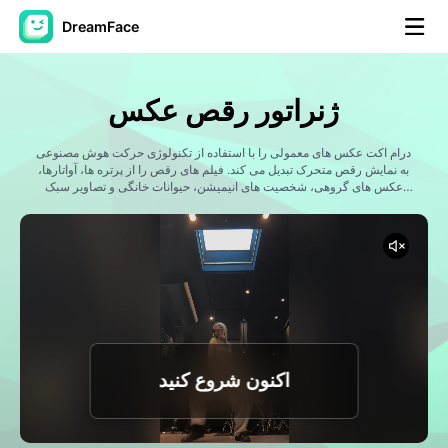
DreamFace
ابزارهای هوش مصنوعی
ژنراتور رقص عکس
ویدیوی آواتار
▼
درام اکت عکس های معمولی را با استفاده از تکنولوژی حرکت هوش مصنوعی
به نمایش رقص متحرک تبدیل می کند. فیلم های رقص را از پرتره ها، آواتارها،
ویدیوی AI
عکس های گروهی، شخصیت های انیمیشن، حیوانات خانگی و تصاویر سبک
▼
شده با حرکت بدن، انیمیشن مبتنی بر ریتم و اثرات آماده اجتماعی ایجاد کنید.
عکس
▼
ابزارهای دیگر
▼
مشاهده همه ابزارها
اکنون شروع کنید
الگوها