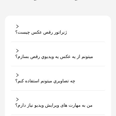
ژنراتور رقص عکس چيست؟
ميتونم از يه عکس يه ويديوي رقص بسازم؟
چه تصاويري ميتونم استفاده کنم؟
من به مهارت های ویرایش ویدیو نیاز دارم؟