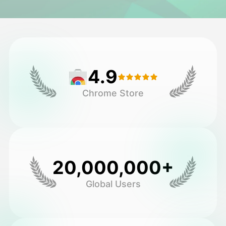
ویدیوی آواتار
▼
ویدیوی AI
▼
4.9
عکس
▼
Chrome Store
ابزارهای دیگر
▼
مشاهده همه الگوها
20,000,000+
گالری
Global Users
بلاگ