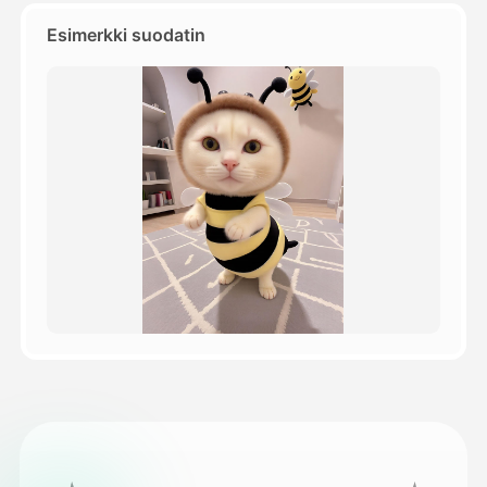
Esimerkki suodatin
Hinnasto
API