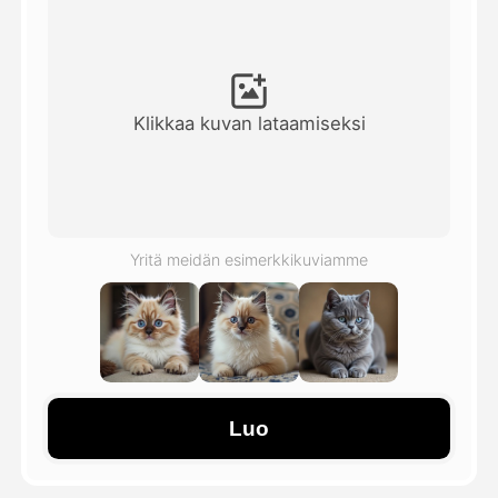
Avatar-video
▼
Video
▼
Klikkaa kuvan lataamiseksi
Kuvaus
▼
Muut työkalut
▼
Yritä meidän esimerkkikuviamme
Näytä kaikki mallit
Galleria
Luo
Blogi