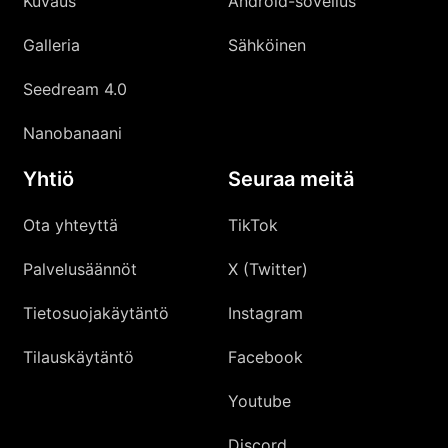
Kuvaus
Android-sovellus
Galleria
Sähköinen
Seedream 4.0
Nanobanaani
Yhtiö
Seuraa meitä
Ota yhteyttä
TikTok
Palvelusäännöt
X (Twitter)
Tietosuojakäytäntö
Instagram
Tilauskäytäntö
Facebook
Youtube
Discord