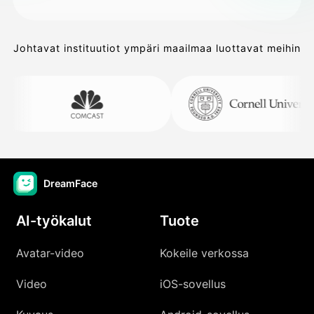
Johtavat instituutiot ympäri maailmaa luottavat meihin
DreamFace
AI-työkalut
Tuote
Avatar-video
Kokeile verkossa
Video
iOS-sovellus