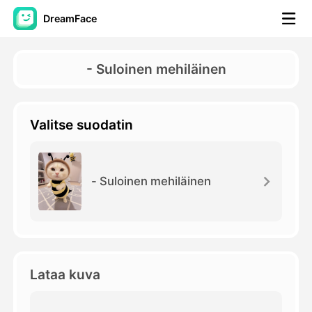
DreamFace
AI-työkalut
- Suloinen mehiläinen
Avatar-video
▼
Valitse suodatin
Video
▼
Kuvaus
▼
- Suloinen mehiläinen
Muut työkalut
▼
Näytä kaikki työkalut
Lataa kuva
Mallit