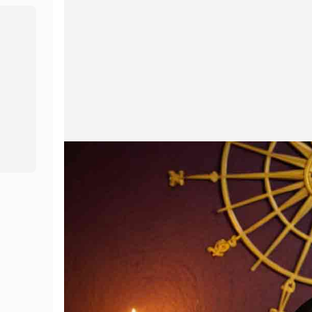
Äänistudio
Hot
Videokääntäjä
Kasvojenvaihto
Video parantaja
Äänemuuttaja
New