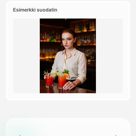
Esimerkki suodatin
Hinnasto
API