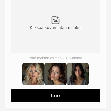
Avatar-video
▼
Video
▼
Klikkaa kuvan lataamiseksi
Kuvaus
▼
Muut työkalut
▼
Yritä meidän esimerkkikuviamme
Näytä kaikki mallit
Galleria
Luo
Blogi