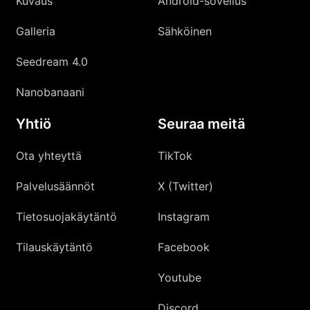
Kuvaus
Android-sovellus
Galleria
Sähköinen
Seedream 4.0
Nanobanaani
Yhtiö
Seuraa meitä
Ota yhteyttä
TikTok
Palvelusäännöt
X (Twitter)
Tietosuojakäytäntö
Instagram
Tilauskäytäntö
Facebook
Youtube
Discord