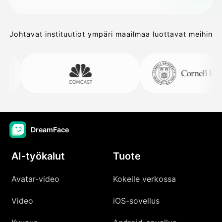
Johtavat instituutiot ympäri maailmaa luottavat meihin
DreamFace
AI-työkalut
Tuote
Avatar-video
Kokeile verkossa
Video
iOS-sovellus