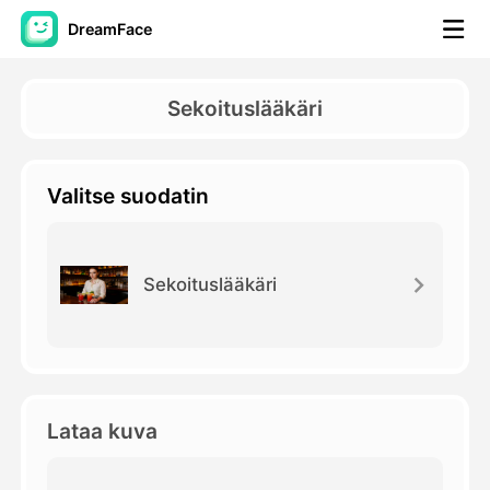
DreamFace
AI-työkalut
Sekoituslääkäri
Avatar-video
▼
Valitse suodatin
Video
▼
Kuvaus
▼
Sekoituslääkäri
Muut työkalut
▼
Näytä kaikki työkalut
Lataa kuva
Mallit