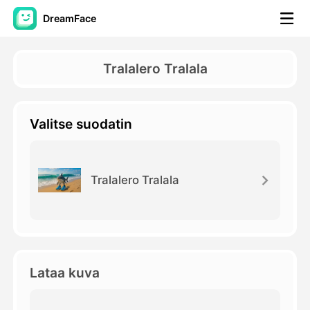
DreamFace
AI-työkalut
Tralalero Tralala
Avatar-video
▼
Valitse suodatin
Video
▼
Kuvaus
▼
Tralalero Tralala
Muut työkalut
▼
Näytä kaikki työkalut
Lataa kuva
Mallit