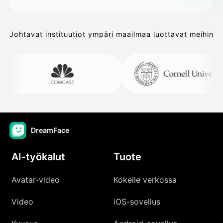
Johtavat instituutiot ympäri maailmaa luottavat meihin
DreamFace
AI-työkalut
Tuote
Avatar-video
Kokeile verkossa
Video
iOS-sovellus