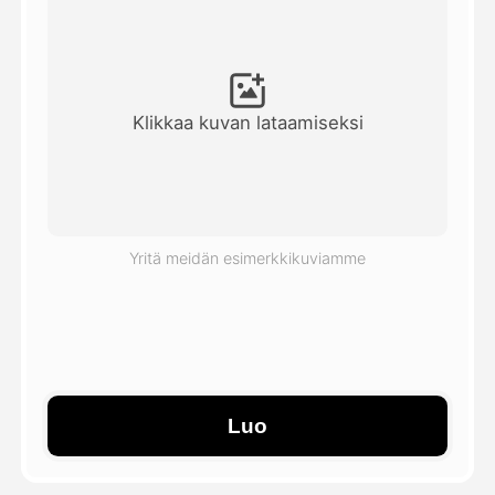
Avatar-video
▼
Video
▼
Klikkaa kuvan lataamiseksi
Kuvaus
▼
Muut työkalut
▼
Yritä meidän esimerkkikuviamme
Näytä kaikki mallit
Galleria
Luo
Blogi