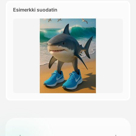
Esimerkki suodatin
Hinnasto
API