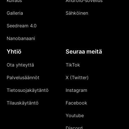
Kuvaus
Android-sovellus
Galleria
Sähköinen
Seedream 4.0
Nanobanaani
Yhtiö
Seuraa meitä
Ota yhteyttä
TikTok
Palvelusäännöt
X (Twitter)
Tietosuojakäytäntö
Instagram
Tilauskäytäntö
Facebook
Youtube
Discord