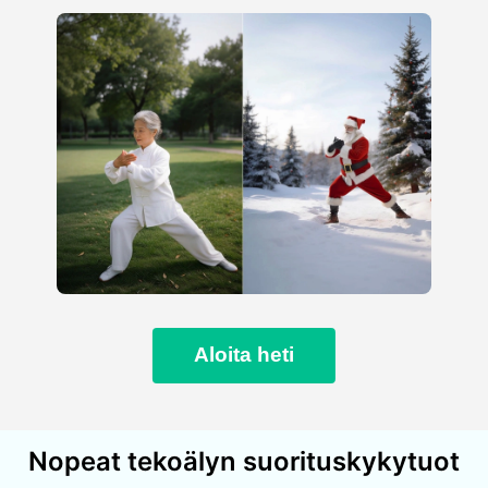
Aloita heti
Nopeat tekoälyn suorituskykytuot