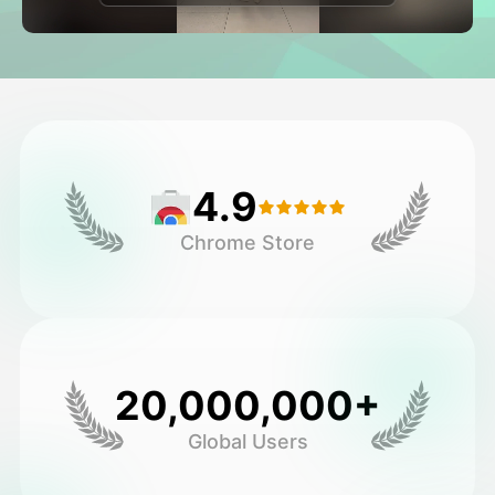
Avatar-video
▼
Video
▼
Kuvaus
▼
4.9
Muut työkalut
▼
Chrome Store
Näytä kaikki mallit
Galleria
20,000,000+
Global Users
Blogi