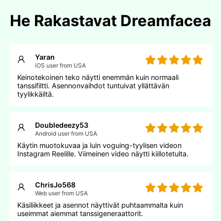
He Rakastavat Dreamfacea
Yaran
iOS user from USA
Keinotekoinen teko näytti enemmän kuin normaali
tanssifiltti. Asennonvaihdot tuntuivat yllättävän
tyylikkäiltä.
Doubledeezy53
Android user from USA
Käytin muotokuvaa ja luin voguing-tyylisen videon
Instagram Reelille. Viimeinen video näytti kiillotetulta.
ChrisJo568
Web user from USA
Käsiliikkeet ja asennot näyttivät puhtaammalta kuin
useimmat aiemmat tanssigeneraattorit.