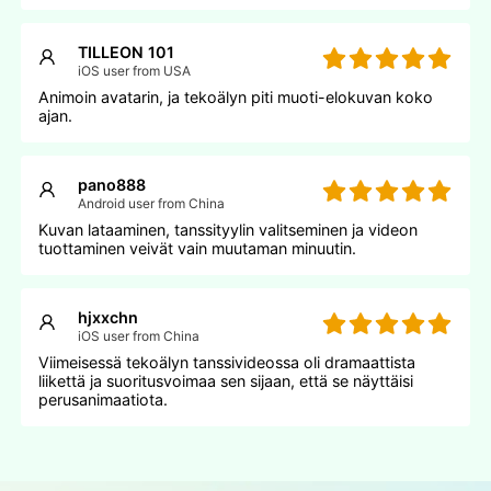
TILLEON 101
iOS user from USA
Animoin avatarin, ja tekoälyn piti muoti-elokuvan koko
ajan.
pano888
Android user from China
Kuvan lataaminen, tanssityylin valitseminen ja videon
tuottaminen veivät vain muutaman minuutin.
hjxxchn
iOS user from China
Viimeisessä tekoälyn tanssivideossa oli dramaattista
liikettä ja suoritusvoimaa sen sijaan, että se näyttäisi
perusanimaatiota.