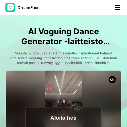
DreamFace
AI-työkalut
AI Voguing Dance
Avatar-video
▼
Generator -laitteisto,
joka on tehty
Video
Muunta muotokuvat, avatarit ja muotiin inspiroituneet hahmot
▼
ilmaiseviksi voguing -tanssivideoihin Dream Actin avulla. Tuotetaan
teräviä poseja, runway-tyyliä, tyylikkäitä käden liikkeitä ja
elokuvaenergiaa sosiaalisen median trendeihin,
Kuvaus
▼
tanssiainrakenteisiin, muoti sisältöön ja lyhyisiin luojatevideoihin.
Muut työkalut
▼
Näytä kaikki työkalut
Aloita heti
Mallit