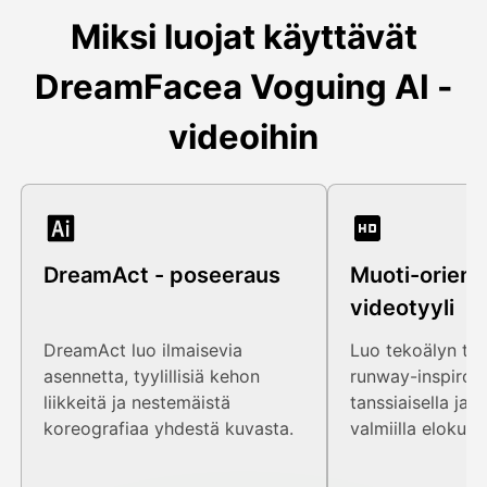
Miksi luojat käyttävät
DreamFacea Voguing AI -
videoihin
DreamAct - poseeraus
Muoti-orient
videotyyli
DreamAct luo ilmaisevia
Luo tekoälyn tan
asennetta, tyylillisiä kehon
runway-inspiroija
liikkeitä ja nestemäistä
tanssiaisella ja s
koreografiaa yhdestä kuvasta.
valmiilla elokuvli