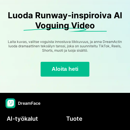
Luoda Runway-inspiroiva AI
Voguing Video
Laita kuvas, valitse voguista innostuva liikkuvuus, ja anna DreamActin
luoda dramaattinen tekoälyn tanssi, joka on suunniteltu TikTok, Reels,
Shorts, muoti ja luoja sisältö.
Aloita heti
DreamFace
AI-työkalut
Tuote