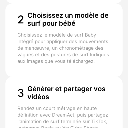
Choisissez un modèle de
2
surf pour bébé
Choisissez le modèle de surf Baby
intégré pour appliquer des mouvements
de manœuvre, un chronométrage des
vagues et des postures de surf ludiques
aux images que vous téléchargez.
Générer et partager vos
3
vidéos
Rendez un court métrage en haute
définition avec DreamAct, puis partagez
l'animation de surf terminée sur TikTok,
Instagram Reels ou YouTube Shorts.