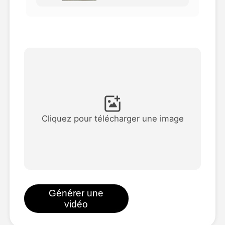
Vidéo d'avatar
▼
AI vidéo
▼
Photos d'IA
▼
Autres outils
▼
Cliquez pour télécharger une image
Voir tous les modèles
Galerie
Générer une
vidéo
Blog