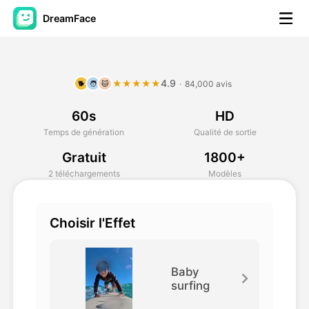
DreamFace
Outils AI
4.9
★★★★★
·
84,000 avis
🐕
🧑
🐱
Vidéo d'avatar
▼
60s
HD
AI vidéo
▼
Temps de génération
Qualité de sortie
Gratuit
1800+
Photos d'IA
▼
2 téléchargements
Modèles
Autres outils
▼
Choisir l'Effet
Voir tous les outils
Baby
surfing
Modèles