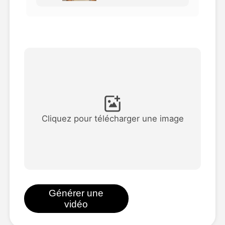
Vidéo d'avatar
▼
AI vidéo
▼
Photos d'IA
▼
Autres outils
▼
Cliquez pour télécharger une image
Voir tous les modèles
Galerie
Générer une
vidéo
Blog