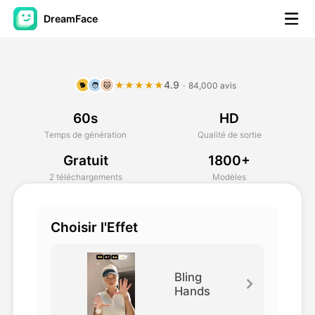
DreamFace
Outils AI
4.9
★★★★★
·
84,000 avis
🐕
🧑
🐱
Vidéo d'avatar
▼
60s
HD
AI vidéo
▼
Temps de génération
Qualité de sortie
Gratuit
1800+
Photos d'IA
▼
2 téléchargements
Modèles
Autres outils
▼
Choisir l'Effet
Voir tous les outils
Bling
Hands
Modèles