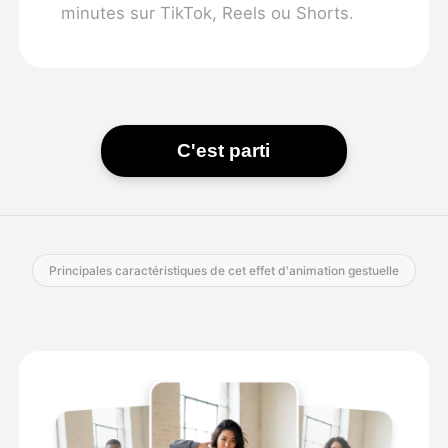
minutes sur TikTok, Reels ou Shorts.
C'est parti
Principales caractéristiques de cet effet d'animation gestuelle