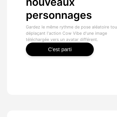
nouveaux
personnages
Gardez le même rythme de pose aléatoire tou
déplaçant l'action Cow Vibe d'une image
téléchargée vers un avatar différent.
C'est parti