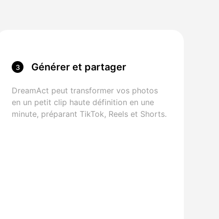
Générer et partager
3
DreamAct peut transformer vos photos
en un petit clip haute définition en une
minute, préparant TikTok, Reels et Shorts.