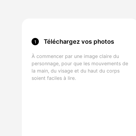
Téléchargez vos photos
1
À commencer par une image claire du
personnage, pour que les mouvements de
la main, du visage et du haut du corps
soient faciles à lire.