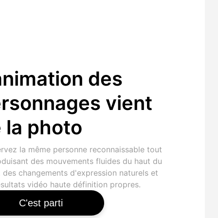
animation des
rsonnages vient
 la photo
rvez la même personne reconnaissable tout
oduisant des mouvements fluides du haut du
, des changements d'expression naturels et
sultats vidéo haute définition propres.
C'est parti