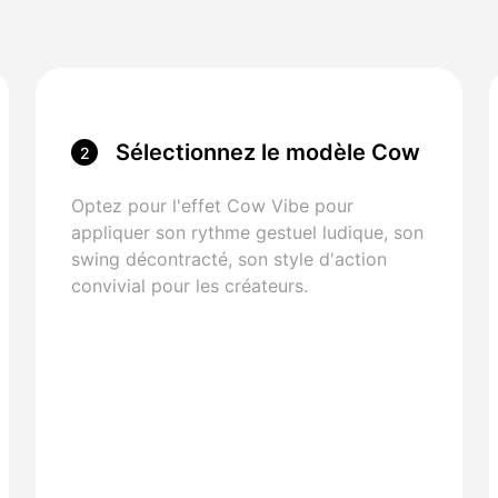
Sélectionnez le modèle Cow
2
Vibe
Optez pour l'effet Cow Vibe pour
appliquer son rythme gestuel ludique, son
swing décontracté, son style d'action
convivial pour les créateurs.