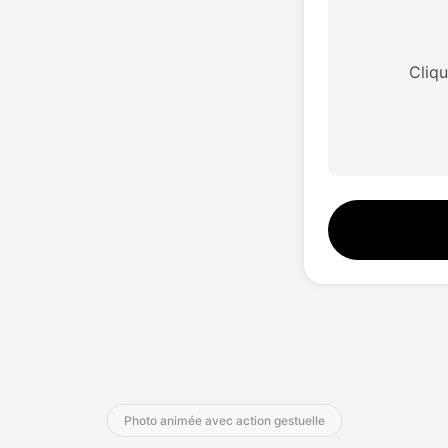
 à l'image
Traduction vidéo IA
Studio vocal
Hot
Hot
Traducteur vidéo
Échange de vi
New
Cliq
seur de fond
Échange de visages
Traducteur vid
New
ateur photo
Amplificateur vidéo
Son IA
r d'image AI
Changeur de son AI
Vidéo à vie
New
New
Photo animée avec action gestuelle