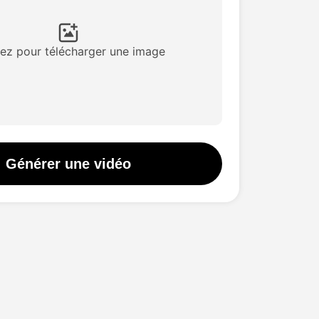
Hot
sages
New
uez pour télécharger une image
éo
New
Générer une vidéo