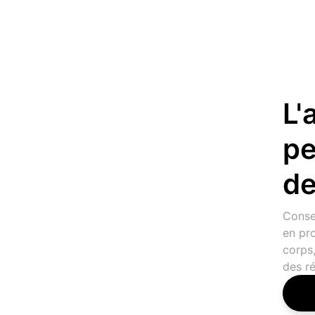
L'
pe
de
Conse
en pr
corps
des ré