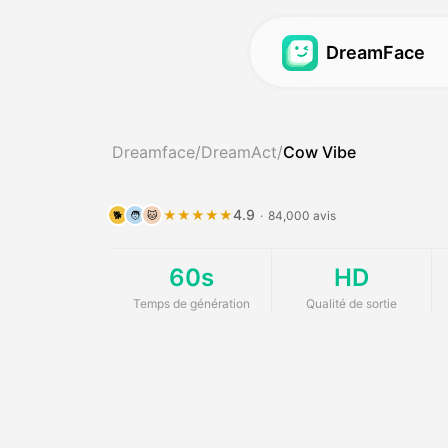
DreamFace
Vidéo d'avatar
Vidéo d'avatar
Dreamface
/
DreamAct
/
Cow Vibe
Vidéo d'avatar
Vidéo de synchr
Hot
Baby Podcast
Photo de synchr
New
4.9
★★★★★
·
84,000 avis
🐕
🧑
🐱
AI Girl Builder
Synchronisation
Hot
60s
HD
Générateur d'influen
Avatar de rêve 2
Temps de génération
Qualité de sortie
Vidéo d'actualités
Avatar de rêve 3
Photos d