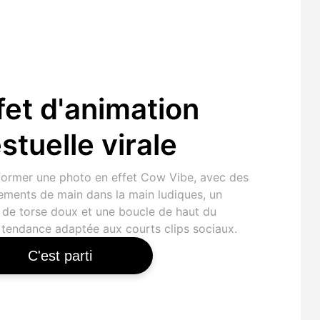
fet d'animation
stuelle virale
former une photo en effet Cow Vibe, avec des
ments de main dans la main ludiques, un
 de torse doux et une boucle de haut du
 tendance adaptée aux courts clips sociaux.
C'est parti