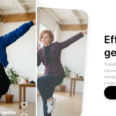
Ef
ge
Trans
mouve
swing
corps