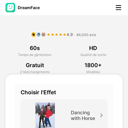
DreamFace
Outils AI
4.9
★★★★★
·
84,000 avis
🐕
🧑
🐱
Vidéo d'avatar
▼
60s
HD
AI vidéo
▼
Temps de génération
Qualité de sortie
Gratuit
1800+
Photos d'IA
▼
2 téléchargements
Modèles
Autres outils
▼
Choisir l'Effet
Voir tous les outils
Dancing
with Horse
Modèles