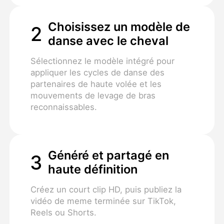
Choisissez un modèle de
2
danse avec le cheval
Sélectionnez le modèle intégré pour
appliquer les cycles de danse des
partenaires de haute volée et les
mouvements de levage de bras
reconnaissables.
Généré et partagé en
3
haute définition
Créez un court clip HD, puis publiez la
vidéo de meme terminée sur TikTok,
Reels ou Shorts.