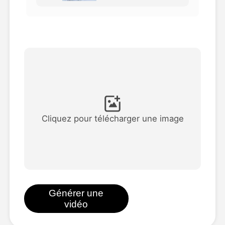
Vidéo d'avatar
▼
AI vidéo
▼
Photos d'IA
▼
Autres outils
▼
Cliquez pour télécharger une image
Voir tous les modèles
Galerie
Générer une
vidéo
Blog