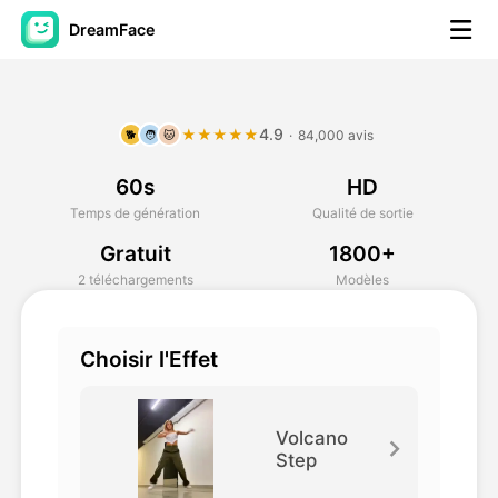
DreamFace
Outils AI
4.9
★★★★★
·
84,000 avis
🐕
🧑
🐱
Vidéo d'avatar
▼
60s
HD
AI vidéo
▼
Temps de génération
Qualité de sortie
Gratuit
1800+
Photos d'IA
▼
2 téléchargements
Modèles
Autres outils
▼
Choisir l'Effet
Voir tous les outils
Volcano
Step
Modèles