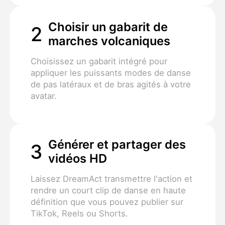
Choisir un gabarit de
2
marches volcaniques
Choisissez un gabarit intégré pour
appliquer les puissants modes de danse
de pas latéraux et de bras agités à votre
avatar.
Générer et partager des
3
vidéos HD
Laissez DreamAct transmettre l'action et
rendre un court clip de danse en haute
définition que vous pouvez publier sur
TikTok, Reels ou Shorts.