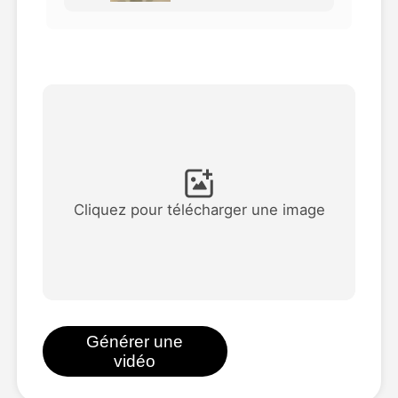
Vidéo d'avatar
▼
AI vidéo
▼
Photos d'IA
▼
Autres outils
▼
Cliquez pour télécharger une image
Voir tous les modèles
Galerie
Générer une
vidéo
Blog