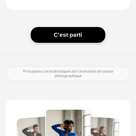
C'est parti
Principales caractéristiques de l'animation de danse
photographique