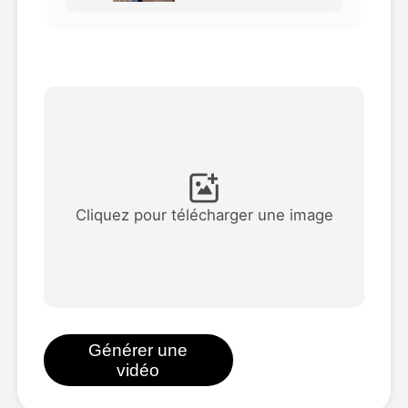
Vidéo d'avatar
▼
AI vidéo
▼
Photos d'IA
▼
Autres outils
▼
Cliquez pour télécharger une image
Voir tous les modèles
Galerie
Générer une
vidéo
Blog