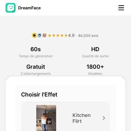
DreamFace
Outils AI
4.9
★★★★★
·
84,000 avis
🐕
🧑
🐱
Vidéo d'avatar
▼
60s
HD
AI vidéo
▼
Temps de génération
Qualité de sortie
Gratuit
1800+
Photos d'IA
▼
2 téléchargements
Modèles
Autres outils
▼
Choisir l'Effet
Voir tous les outils
Kitchen
Flirt
Modèles