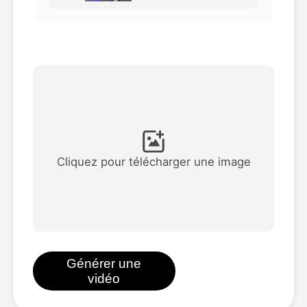
Vidéo d'avatar
▼
AI vidéo
▼
Photos d'IA
▼
Autres outils
▼
Cliquez pour télécharger une image
Voir tous les modèles
Galerie
Générer une
vidéo
Blog