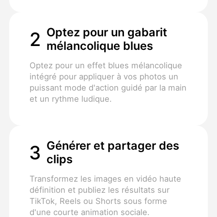
Optez pour un gabarit
2
mélancolique blues
Optez pour un effet blues mélancolique
intégré pour appliquer à vos photos un
puissant mode d'action guidé par la main
et un rythme ludique.
Générer et partager des
3
clips
Transformez les images en vidéo haute
définition et publiez les résultats sur
TikTok, Reels ou Shorts sous forme
d'une courte animation sociale.