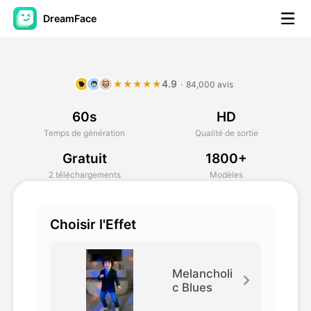
DreamFace
Outils AI
4.9
★★★★★
·
84,000 avis
🐕
🧑
🐱
Vidéo d'avatar
▼
60s
HD
AI vidéo
▼
Temps de génération
Qualité de sortie
Gratuit
1800+
Photos d'IA
▼
2 téléchargements
Modèles
Autres outils
▼
Choisir l'Effet
Voir tous les outils
Melancholi
c Blues
Modèles