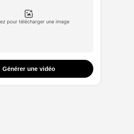
Hot
sages
New
uez pour télécharger une image
éo
New
Générer une vidéo