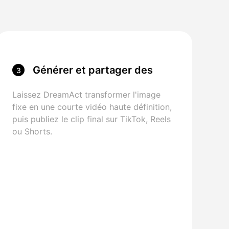
Générer et partager des
3
clips de Meme
Laissez DreamAct transformer l'image
fixe en une courte vidéo haute définition,
puis publiez le clip final sur TikTok, Reels
ou Shorts.