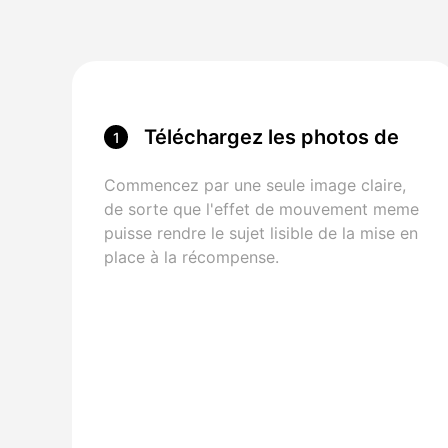
Téléchargez les photos de
1
vos personnages
Commencez par une seule image claire,
de sorte que l'effet de mouvement meme
puisse rendre le sujet lisible de la mise en
place à la récompense.