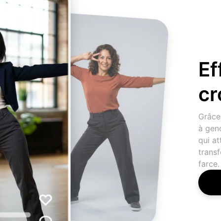
Ef
cr
Grâce
à gen
qui at
transf
farce.