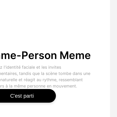
ame-Person Meme
 l'identité faciale et les invites
mentaires, tandis que la scène tombe dans une
naturelle et réagit au rythme, ressemblant
urs à la même personne en mouvement.
C'est parti