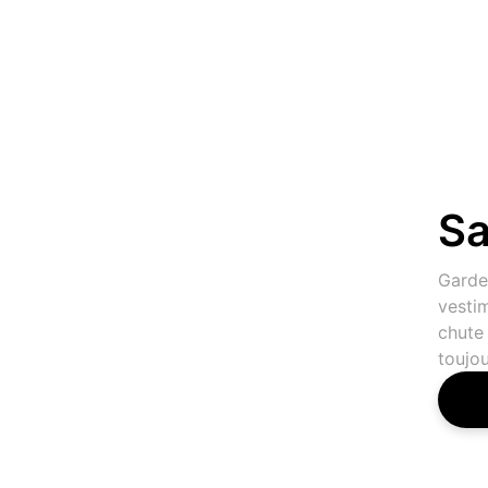
S
Gardez
vesti
chute 
toujo