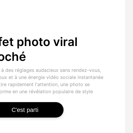
fet photo viral
oché
 à des réglages audacieux sans rendez-vous,
oux et à une énergie vidéo sociale instantanée
tire rapidement l'attention, une photo se
orme en une révélation populaire de style
C'est parti