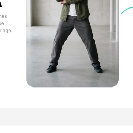
A
mes
ue
riage