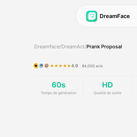
DreamFace
Vidéo d'avatar
Vidéo d'avatar
Dreamface
/
DreamAct
/
Prank Proposal
Vidéo d'avatar
Vidéo de synchr
Hot
Baby Podcast
Photo de synchr
New
4.9
★★★★★
·
84,000 avis
🐕
🧑
🐱
AI Girl Builder
Synchronisation
Hot
60s
HD
Générateur d'influen
Avatar de rêve 2
Temps de génération
Qualité de sortie
Vidéo d'actualités
Avatar de rêve 3
Photos d