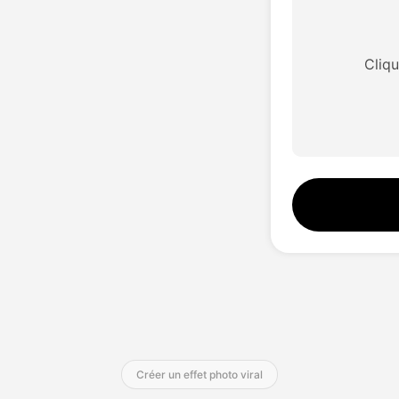
 à l'image
Traduction vidéo IA
Studio vocal
Hot
Hot
Traducteur vidéo
Échange de vi
New
Cliq
seur de fond
Échange de visages
Traducteur vid
New
ateur photo
Amplificateur vidéo
Son IA
r d'image AI
Changeur de son AI
Vidéo à vie
New
New
Créer un effet photo viral