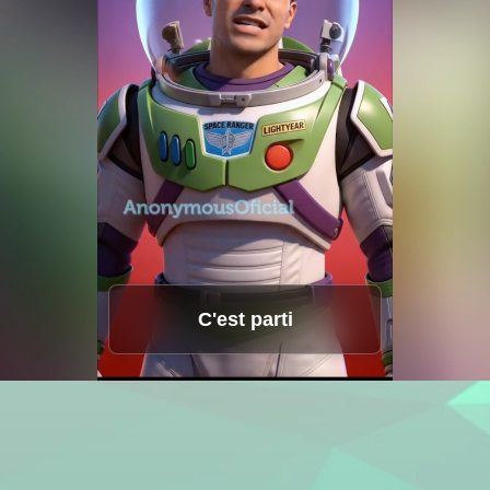
 à l'image
Traduction vidéo IA
Studio vocal
Hot
Hot
Traducteur vidéo
Échange de vi
New
seur de fond
Échange de visages
Traducteur vid
New
ateur photo
Amplificateur vidéo
Son IA
r d'image AI
Changeur de son AI
Vidéo à vie
New
New
C'est parti