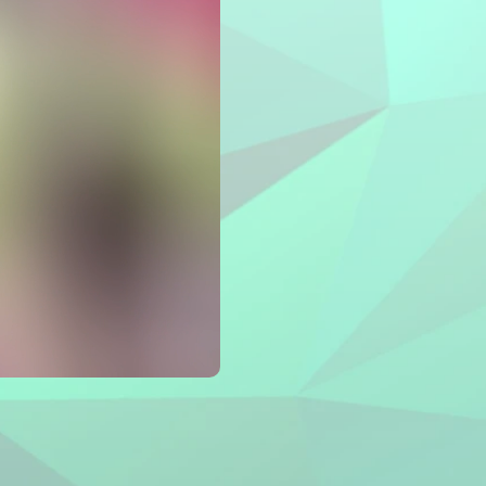
Hot
sages
New
éo
New