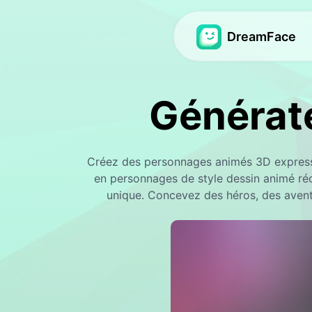
DreamFace
Vidéo d'avatar
Vidéo d'avatar
Générat
Vidéo d'avatar
Vidéo de synchr
Hot
Baby Podcast
Photo de synchr
New
Créez des personnages animés 3D express
AI Girl Builder
Synchronisation
Hot
en personnages de style dessin animé ré
unique. Concevez des héros, des avent
Générateur d'influen
Avatar de rêve 2
Vidéo d'actualités
Avatar de rêve 3
Photos d