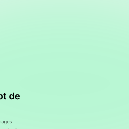
pt de
nnages