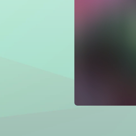
Du texte
Filtre IA
Suppres
Amplific
Détecteu