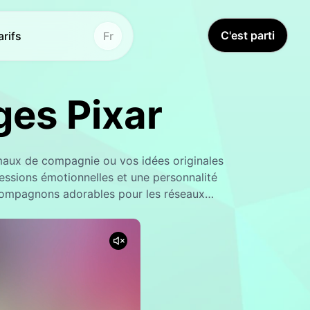
C'est parti
arifs
Fr
es Pixar
r de vidéo AI
Hot
Hot
ond
idéo
Hot
aux de compagnie ou vos idées originales
ur
vidéo
ssions émotionnelles et une personnalité
 compagnons adorables pour les réseaux
agramme d'action
ion vidéo
New
New
on de filigrane