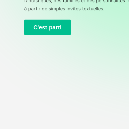
fantastiques, des familles et des personnalités 
à partir de simples invites textuelles.
C'est parti