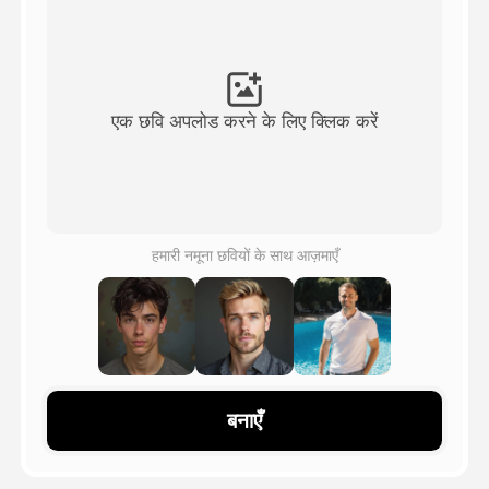
अवतार वीडियो
▼
एआई वीडियो
▼
एक छवि अपलोड करने के लिए क्लिक करें
एआई फोटो
▼
अन्य उपकरण
▼
हमारी नमूना छवियों के साथ आज़माएँ
सभी टेम्पलेट देखें
गैलरी
बनाएँ
ब्लॉग