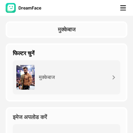
DreamFace
कृत्रिम बुद्धि टूल्स
मुक्केबाज
अवतार वीडियो
▼
फिल्टर चुनें
एआई वीडियो
▼
एआई फोटो
▼
मुक्केबाज
अन्य उपकरण
▼
सभी टूल्स देखें
इमेज अपलोड करें
टेम्पलेट