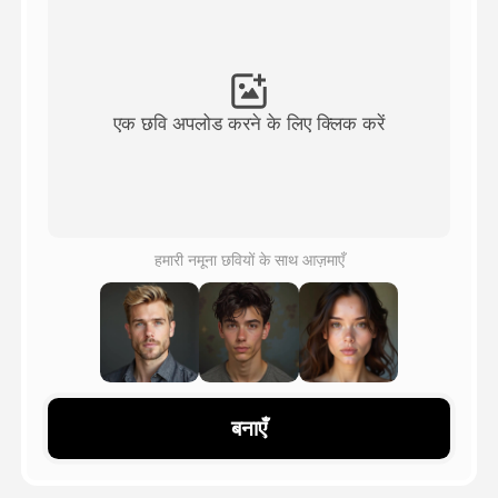
अवतार वीडियो
▼
एआई वीडियो
▼
एक छवि अपलोड करने के लिए क्लिक करें
एआई फोटो
▼
अन्य उपकरण
▼
हमारी नमूना छवियों के साथ आज़माएँ
सभी टेम्पलेट देखें
गैलरी
बनाएँ
ब्लॉग