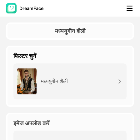
DreamFace
कृत्रिम बुद्धि टूल्स
मध्ययुगीन शैली
अवतार वीडियो
▼
फिल्टर चुनें
एआई वीडियो
▼
एआई फोटो
▼
मध्ययुगीन शैली
अन्य उपकरण
▼
सभी टूल्स देखें
इमेज अपलोड करें
टेम्पलेट