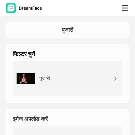
DreamFace
कृत्रिम बुद्धि टूल्स
पुजारी
अवतार वीडियो
▼
फिल्टर चुनें
एआई वीडियो
▼
एआई फोटो
▼
पुजारी
अन्य उपकरण
▼
सभी टूल्स देखें
इमेज अपलोड करें
टेम्पलेट