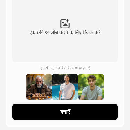
अवतार वीडियो
▼
एआई वीडियो
▼
एक छवि अपलोड करने के लिए क्लिक करें
एआई फोटो
▼
अन्य उपकरण
▼
हमारी नमूना छवियों के साथ आज़माएँ
सभी टेम्पलेट देखें
गैलरी
बनाएँ
ब्लॉग