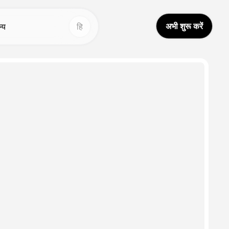
अभी शुरू करें
ल्य
हि
न्य उपकरण
अन्य उपकरण
आई वीडियो अनुवादक
वॉइस स्टूडियो
Hot
Hot
ीडियो अनुवाद
चेहरा बदलें
New
वाज क्लोन
वीडियो अनुवाद
New
डियो बढ़ाने वाला
AI ध्वनि
आई आवाज परिवर्तक
आजीवन वीडियो
New