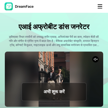
DreamFace
कृत्रिम बुद्धि टूल्स
एआई अफ्रोबीट डांस जनरेटर
अवतार वीडियो
▼
ड्रीमएक्ट स्थिर तस्वीरों को लयबद्ध शरीर प्रवाह, अभिव्यंजक पैरों का काम, त्योहार शैली की
गति और संगीत से प्रेरित नृत्य में बदल देता है। वैश्विक अफ्रोबेट संस्कृति, वायरल क्रिएटर
एआई वीडियो
ट्रेंड, कॉन्सर्ट विजुअल, नाइटलाइफ़ ऊर्जा और लघु सामाजिक मनोरंजन से प्रभावित एआई
▼
नृत्य क्लिप बनाएं।
एआई फोटो
▼
अन्य उपकरण
▼
सभी टूल्स देखें
अभी शुरू करें
टेम्पलेट