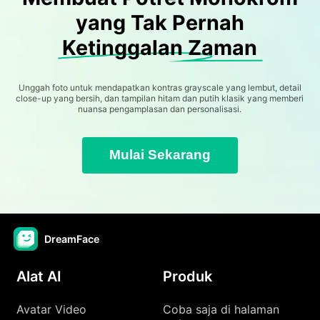
yang Tak Pernah
Ketinggalan Zaman
Unggah foto untuk mendapatkan kontras grayscale yang lembut, detail
close-up yang bersih, dan tampilan hitam dan putih klasik yang memberi
nuansa pengamplasan dan personalisasi.
Mulai Sekarang
DreamFace
Alat AI
Produk
Avatar Video
Coba saja di halaman