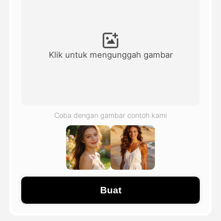
Avatar Video
▼
Video AI
▼
Klik untuk mengunggah gambar
Foto AI
▼
Alat lainnya
▼
Coba dengan gambar contoh kami
Lihat Semua Template
Galeri
Buat
Blog