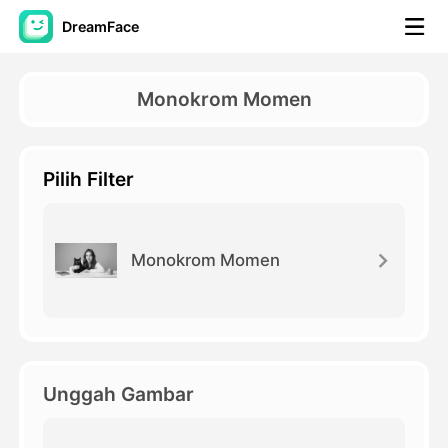
DreamFace
Alat AI
Monokrom Momen
Avatar Video
▼
Pilih Filter
Video AI
▼
Foto AI
▼
Monokrom Momen
Alat lainnya
▼
Lihat Semua Alat
Unggah Gambar
Template