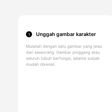
Unggah gambar karakter
1
Anda
Mulailah dengan satu gambar yang jelas
dari seseorang. Gambar pinggang atau
seluruh tubuh berfungsi, selama subjek
mudah dikenali.