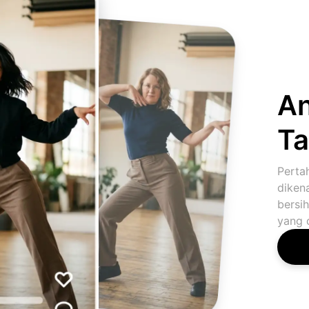
An
Ta
Perta
diken
bersih
yang 