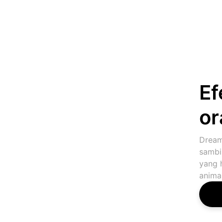
Ef
or
Dream
sambi
yang 
animas