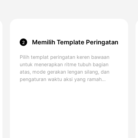
Memilih Template Peringatan
2
yang Keren
Pilih templat peringatan keren bawaan
untuk menerapkan ritme tubuh bagian
atas, mode gerakan lengan silang, dan
pengaturan waktu aksi yang ramah
pembuat.