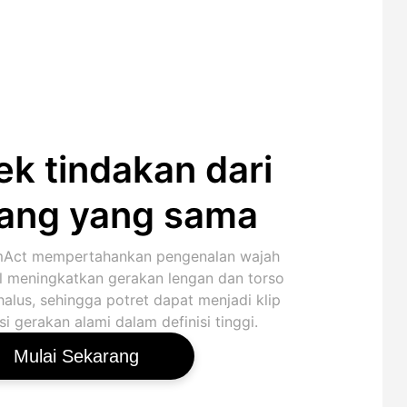
ek tindakan dari
ang yang sama
Act mempertahankan pengenalan wajah
l meningkatkan gerakan lengan dan torso
halus, sehingga potret dapat menjadi klip
i gerakan alami dalam definisi tinggi.
Mulai Sekarang