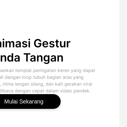
imasi Gestur
nda Tangan
hankan templat peringatan keren yang dapat
ali dengan loop tubuh bagian atas yang
, ritme lengan silang, dan kait gerakan viral
dibaca dengan cepat dalam video pendek.
Mulai Sekarang