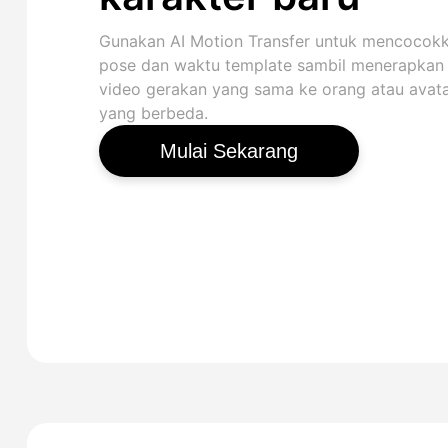
Gunakan AI Motion Transfer untuk mencocok
pose dan waktu template sambil menerapkan
video gerakan yang sama ke orang atau avat
yang berbeda.
Mulai Sekarang