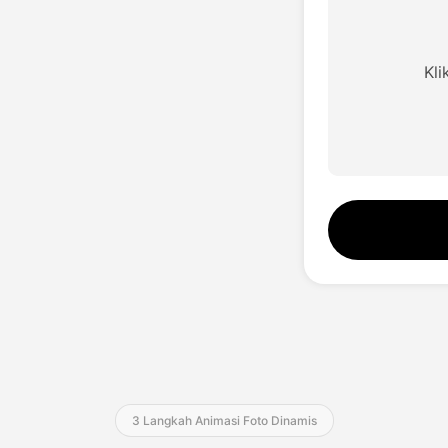
Studio Suara
Hot
Tukar Wajah
New
Kl
Terjemahan Video
New
Suara AI
Video Seumur Hidup
3 Langkah Animasi Foto Dinamis