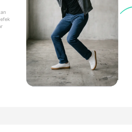
kan
 efek
ar