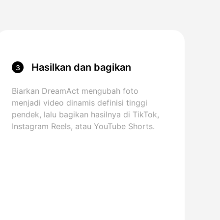
Hasilkan dan bagikan
3
Biarkan DreamAct mengubah foto
menjadi video dinamis definisi tinggi
pendek, lalu bagikan hasilnya di TikTok,
Instagram Reels, atau YouTube Shorts.