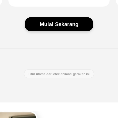
Mulai Sekarang
Fitur utama dari efek animasi gerakan ini