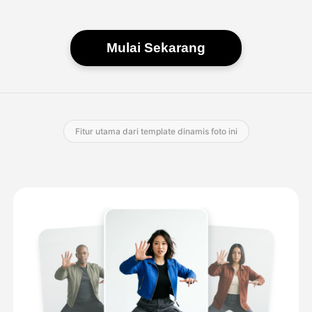
Mulai Sekarang
Fitur utama dari template dinamis foto ini