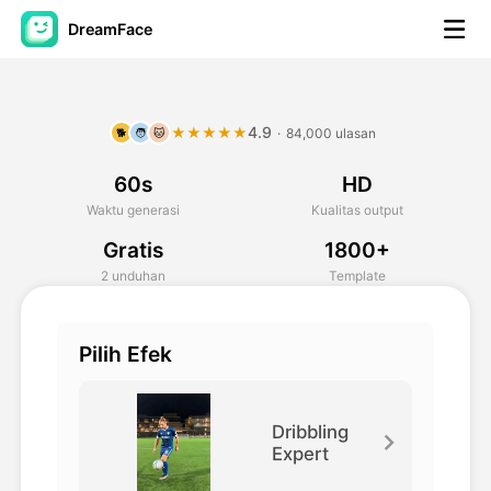
DreamFace
Alat AI
4.9
★★★★★
·
84,000 ulasan
🐕
🧑
🐱
Avatar Video
▼
60s
HD
Video AI
▼
Waktu generasi
Kualitas output
Gratis
1800+
Foto AI
▼
2 unduhan
Template
Alat lainnya
▼
Pilih Efek
Lihat Semua Alat
Dribbling
Expert
Template