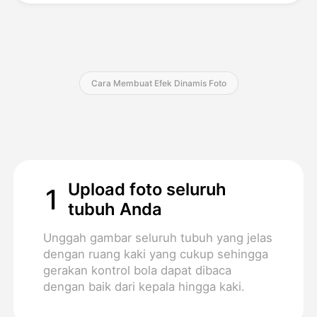
Harga
Cara Membuat Efek Dinamis Foto
API
Upload foto seluruh
1
tubuh Anda
Unggah gambar seluruh tubuh yang jelas
dengan ruang kaki yang cukup sehingga
gerakan kontrol bola dapat dibaca
dengan baik dari kepala hingga kaki.