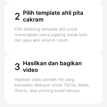
Pilih template ahli pita
2
cakram
Pilih dribbling template ahli untuk
menerapkan irama juggling sepak bola
dan gaya aksi seluruh tubuh.
Hasilkan dan bagikan
3
video
Hasilkan video pendek HD yang
kemudian diekspor untuk TikTok, Reels,
Shorts, atau posting sosial lainnya.