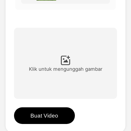
Avatar Video
▼
Video AI
▼
Foto AI
▼
Alat lainnya
▼
Klik untuk mengunggah gambar
Lihat Semua Template
Galeri
Buat Video
Blog