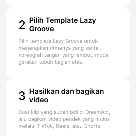
Pilih Template Lazy
2
Groove
Pilih template Lazy Groove untuk
menerapkan ritmenya yang santai,
koreografi tangan yang lembut, mode
gerakan tubuh bagian atas.
Hasilkan dan bagikan
3
video
Buat klip yang sudah jadi di DreamAct,
lalu bagikan video pendek yang mulus
melalui TikTok, Reels, atau Shorts.