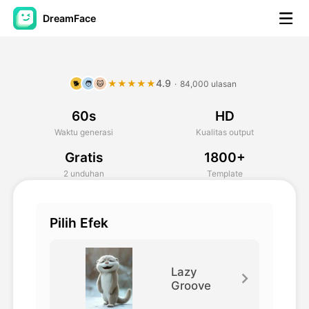
DreamFace
Alat AI
4.9
★★★★★
·
84,000 ulasan
🐕
🧑
🐱
Avatar Video
▼
60s
HD
Video AI
▼
Waktu generasi
Kualitas output
Gratis
1800+
Foto AI
▼
2 unduhan
Template
Alat lainnya
▼
Pilih Efek
Lihat Semua Alat
Lazy
Groove
Template