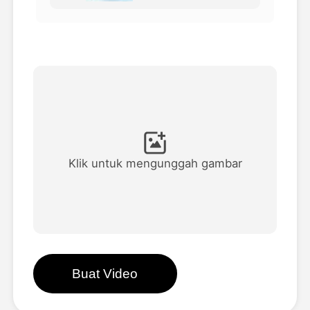
Avatar Video
▼
Video AI
▼
Foto AI
▼
Alat lainnya
▼
Klik untuk mengunggah gambar
Lihat Semua Template
Galeri
Buat Video
Blog