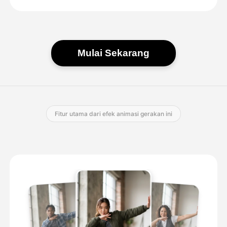
Mulai Sekarang
Fitur utama dari efek animasi gerakan ini