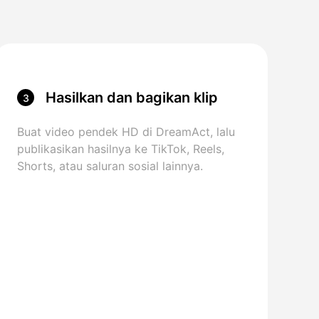
Hasilkan dan bagikan klip
3
Buat video pendek HD di DreamAct, lalu
publikasikan hasilnya ke TikTok, Reels,
Shorts, atau saluran sosial lainnya.