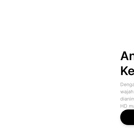
An
Ke
Denga
wajah
dianim
HD mas