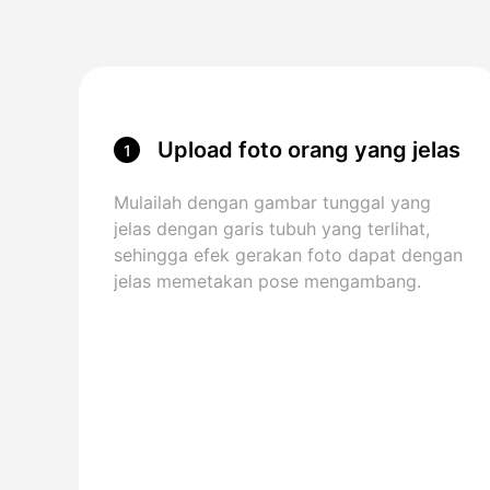
Upload foto orang yang jelas
1
Mulailah dengan gambar tunggal yang
jelas dengan garis tubuh yang terlihat,
sehingga efek gerakan foto dapat dengan
jelas memetakan pose mengambang.