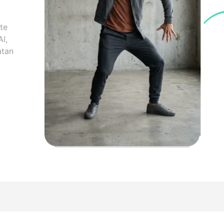
te
I,
atan