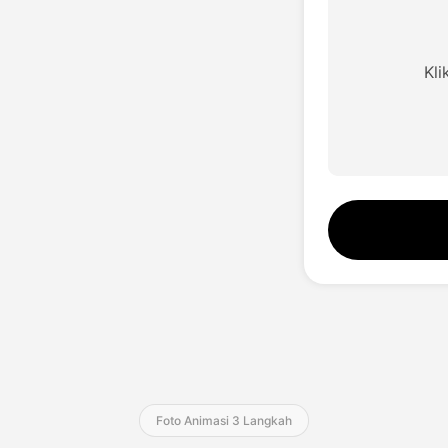
Studio Suara
Hot
Tukar Wajah
New
Kl
Terjemahan Video
New
Suara AI
Video Seumur Hidup
Foto Animasi 3 Langkah