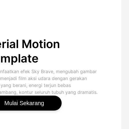
rial Motion
mplate
faatkan efek Sky Brave, mengubah gambar
s menjadi film aksi udara dengan gerakan
yang berani, energi terjun bebas
mbang, kontur seluruh tubuh yang dramatis.
Mulai Sekarang