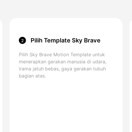
Pilih Template Sky Brave
2
Pilih Sky Brave Motion Template untuk
menerapkan gerakan manusia di udara,
irama jatuh bebas, gaya gerakan tubuh
bagian atas.