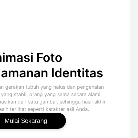
imasi Foto
amanan Identitas
n gerakan tubuh yang halus dan pengenalan
 yang stabil, orang yang sama secara alami
asikan dari satu gambar, sehingga hasil akhir
ih terlihat seperti karakter asli Anda.
Mulai Sekarang