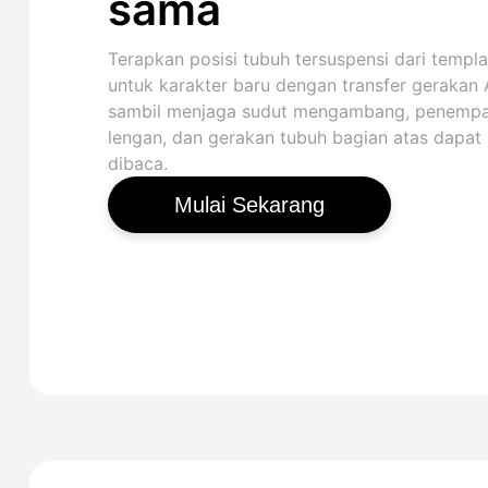
sama
Terapkan posisi tubuh tersuspensi dari templa
untuk karakter baru dengan transfer gerakan A
sambil menjaga sudut mengambang, penemp
lengan, dan gerakan tubuh bagian atas dapat
dibaca.
Mulai Sekarang