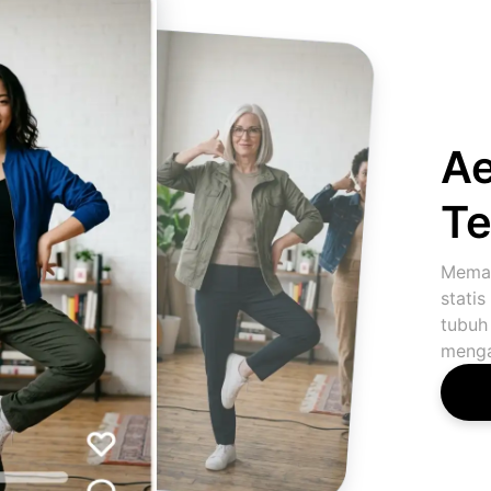
Ae
Te
Meman
stati
tubuh 
menga