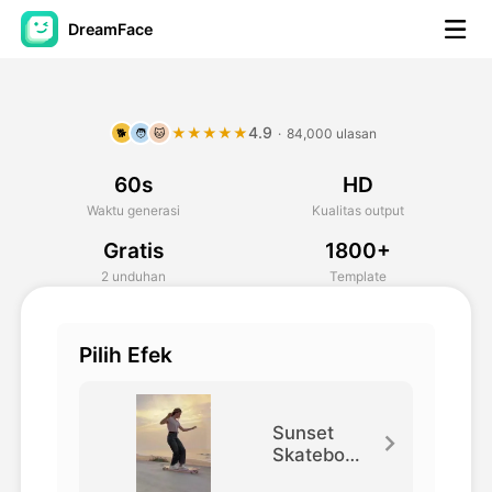
DreamFace
Alat AI
4.9
★★★★★
·
84,000 ulasan
🐕
🧑
🐱
Avatar Video
▼
60s
HD
Video AI
▼
Waktu generasi
Kualitas output
Gratis
1800+
Foto AI
▼
2 unduhan
Template
Alat lainnya
▼
Pilih Efek
Lihat Semua Alat
Sunset
Skateboar
ding
Template