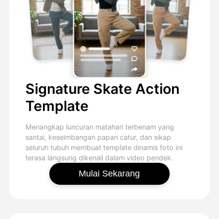
Signature Skate Action
Template
Menangkap luncuran matahari terbenam yang
santai, keseimbangan papan catur, dan sikap
seluruh tubuh membuat template dinamis foto ini
terasa langsung dikenali dalam video pendek.
Mulai Sekarang