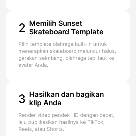
Memilih Sunset
2
Skateboard Template
Pilih template olahraga built-in untuk
menerapkan skateboard meluncur halus,
gerakan seimbang, olahraga tepi laut ke
avatar Anda.
Hasilkan dan bagikan
3
klip Anda
Render video pendek HD dengan cepat,
lalu publikasikan hasilnya ke TikTok,
Reels, atau Shorts.