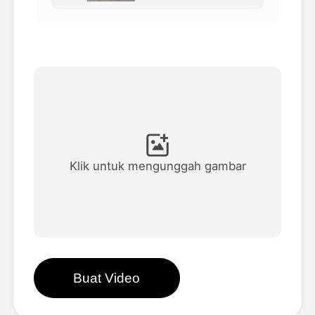
Avatar Video
▼
Video AI
▼
Foto AI
▼
Alat lainnya
▼
Klik untuk mengunggah gambar
Lihat Semua Template
Galeri
Buat Video
Blog