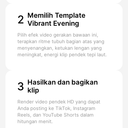
Memilih Template
2
Vibrant Evening
Pilih efek video gerakan bawaan ini,
terapkan ritme tubuh bagian atas yang
menyenangkan, ketukan lengan yang
meningkat, energi klip pendek tepi laut.
Hasilkan dan bagikan
3
klip
Render video pendek HD yang dapat
Anda posting ke TikTok, Instagram
Reels, dan YouTube Shorts dalam
hitungan menit.