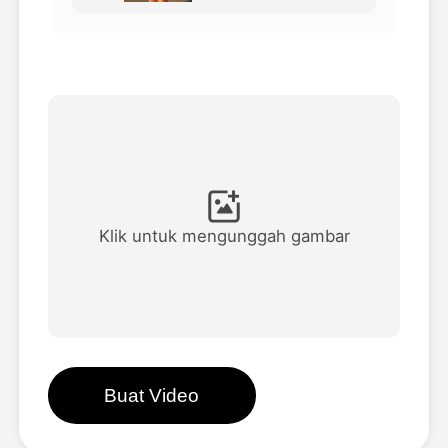
Avatar Video
▼
Video AI
▼
Foto AI
▼
Alat lainnya
▼
Klik untuk mengunggah gambar
Lihat Semua Template
Galeri
Buat Video
Blog