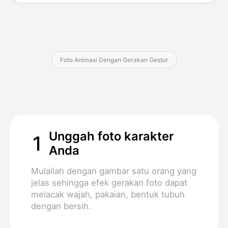
Harga
Foto Animasi Dengan Gerakan Gestur
API
Unggah foto karakter
1
Anda
Mulailah dengan gambar satu orang yang
jelas sehingga efek gerakan foto dapat
melacak wajah, pakaian, bentuk tubuh
dengan bersih.