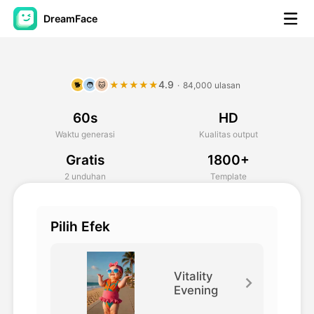
DreamFace
Alat AI
4.9
★★★★★
·
84,000 ulasan
🐕
🧑
🐱
Avatar Video
▼
60s
HD
Video AI
▼
Waktu generasi
Kualitas output
Gratis
1800+
Foto AI
▼
2 unduhan
Template
Alat lainnya
▼
Pilih Efek
Lihat Semua Alat
Vitality
Evening
Template