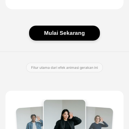
Mulai Sekarang
Fitur utama dari efek animasi gerakan ini