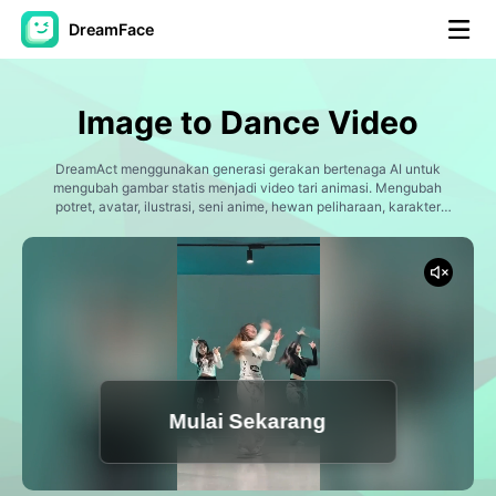
DreamFace
Alat AI
Image to Dance Video
Avatar Video
▼
DreamAct menggunakan generasi gerakan bertenaga AI untuk
mengubah gambar statis menjadi video tari animasi. Mengubah
Video AI
potret, avatar, ilustrasi, seni anime, hewan peliharaan, karakter
▼
digital menjadi pertunjukan yang bergerak, dengan animasi tubuh
yang disinkronkan, transisi yang ramping, dan gerakan tarian yang
menarik dari TikTok, Reels, celana pendek, dan pembuatan konten
Foto AI
▼
viral.
Alat lainnya
▼
Lihat Semua Alat
Mulai Sekarang
Template