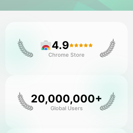
Avatar Video
▼
Video AI
▼
4.9
Foto AI
▼
Chrome Store
Alat lainnya
▼
Lihat Semua Template
20,000,000+
Galeri
Global Users
Blog