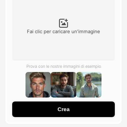
Video di Avatar
▼
Video di AI
▼
Fai clic per caricare un'immagine
Foto
▼
Altri strumenti
▼
Prova con le nostre immagini di esempio
Vedi tutti i modelli
Galleria
Crea
Blog