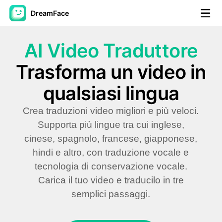
DreamFace
AI Video Traduttore
Strumenti AI
Trasforma un video in
Video di Avatar
▼
qualsiasi lingua
Video di AI
▼
Crea traduzioni video migliori e più veloci.
Foto
▼
Supporta più lingue tra cui inglese,
cinese, spagnolo, francese, giapponese,
Altri strumenti
▼
hindi e altro, con traduzione vocale e
tecnologia di conservazione vocale.
Vedi tutti gli strumenti
Carica il tuo video e traducilo in tre
semplici passaggi.
Modelli