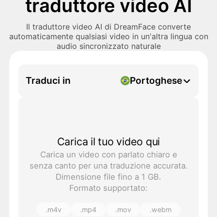
traduttore video AI
Il traduttore video AI di DreamFace converte
automaticamente qualsiasi video in un'altra lingua con
audio sincronizzato naturale
Traduci in
Portoghese
Carica il tuo video qui
Carica un video con parlato chiaro e
senza canto per una traduzione accurata.
Dimensione file fino a 1 GB.
Formato supportato:
.m4v
.mp4
.mov
.webm