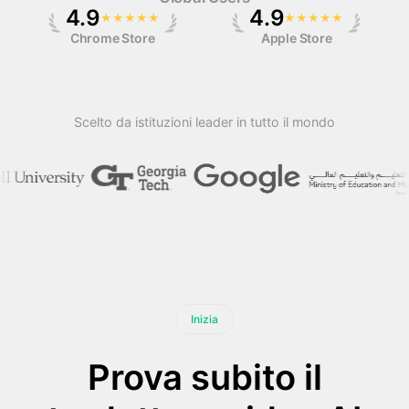
4.9
4.9
★
★
★
★
★
★
★
★
★
★
Chrome Store
Apple Store
Prezzi
Scelto da istituzioni leader in tutto il mondo
API
Inizia
Prova subito il