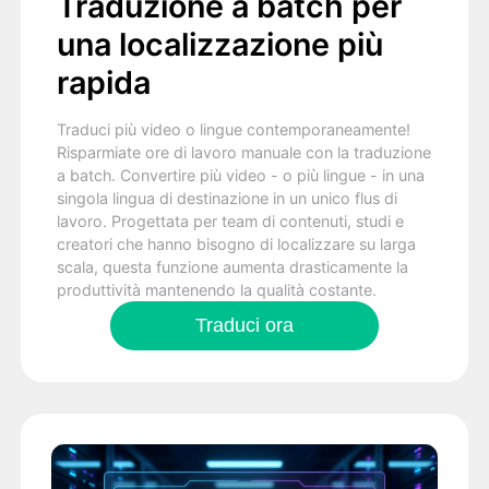
Traduzione a batch per
una localizzazione più
rapida
Traduci più video o lingue contemporaneamente!
Risparmiate ore di lavoro manuale con la traduzione
a batch. Convertire più video - o più lingue - in una
singola lingua di destinazione in un unico flus di
lavoro. Progettata per team di contenuti, studi e
creatori che hanno bisogno di localizzare su larga
scala, questa funzione aumenta drasticamente la
produttività mantenendo la qualità costante.
Traduci ora