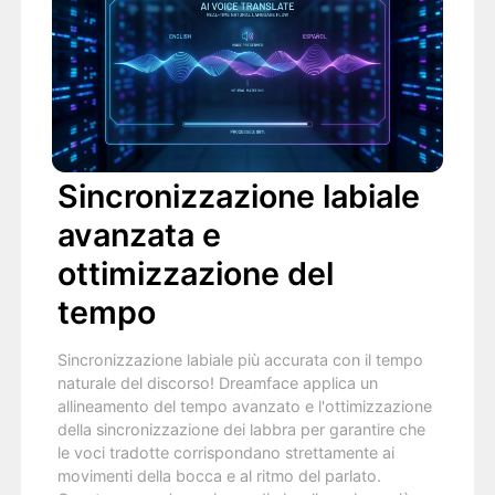
Sincronizzazione labiale
avanzata e
ottimizzazione del
tempo
Sincronizzazione labiale più accurata con il tempo
naturale del discorso! Dreamface applica un
allineamento del tempo avanzato e l'ottimizzazione
della sincronizzazione dei labbra per garantire che
le voci tradotte corrispondano strettamente ai
movimenti della bocca e al ritmo del parlato.