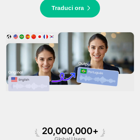
Traduci ora
Video di Avatar
▼
Video di AI
▼
Foto
▼
Altri strumenti
▼
Vedi tutti i modelli
20,000,000+
Global Users
Galleria
Blog