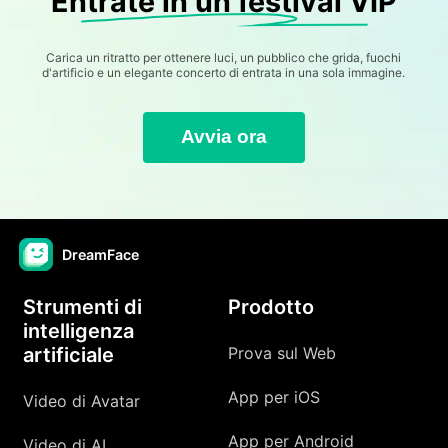
Entrate in un festival VIP
Carica un ritratto per ottenere luci, un pubblico che grida, fuochi
d'artificio e un elegante concerto di entrata in una sola immagine.
Avvia ora
DreamFace
Strumenti di
Prodotto
intelligenza
artificiale
Prova sul Web
App per iOS
Video di Avatar
App per Android
Video di AI