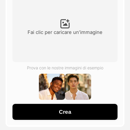
Video di Avatar
▼
Video di AI
▼
Fai clic per caricare un'immagine
Foto
▼
Altri strumenti
▼
Prova con le nostre immagini di esempio
Vedi tutti i modelli
Galleria
Crea
Blog