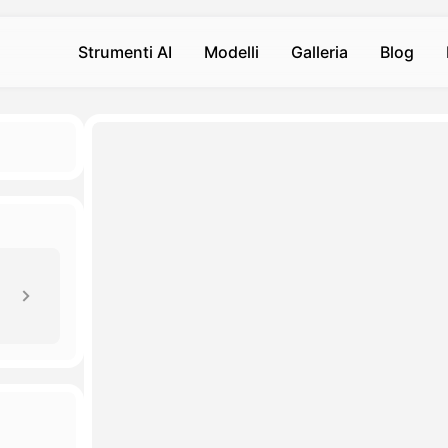
Strumenti AI
Modelli
Galleria
Blog
Video di AI
Video di Avatar
Foto
video
Generatore di video con IA
Video di Avatar
Testo
Hot
Hot
Hot
ione
Da testo a video
Baby Podcast
Filtro 
New
New
Hot
Da immagine a video
Generatore di ragazze
Rimuo
Hot
Migliora video
Generatore di Influencer
Poten
New
.0
Rimuovi filigrana
Video delle notizie
AI Im
Altri strumenti