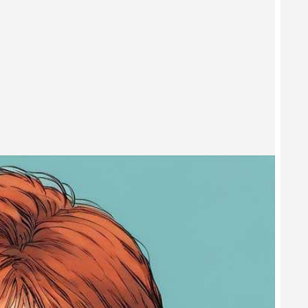
 # # # # # # # # # #
ti
le
Hot
ideo
olti
cer