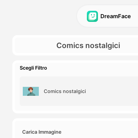
DreamFace
Video di Avatar
Comics nostalgici
Sincronizzazione 
Foto Sincronizzaz
Scegli Filtro
Pet Lip Sync
Avatar 2.0
New
Comics nostalgici
Avatar dei sogni 3
Video di AI
Carica Immagine